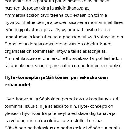
perheellisten ja perhettä perustamassa olevien sekä
nuorten tietopankkina ja asiointikanavana.
Ammattilaisosion tavoitteena puolestaan on toimia
hyvinvointialueiden ja alueiden sisäisenä moniammatillisen
työn digipalveluna, josta löytyy ammattilaisille tietoa,
tapahtumia ja konsultaatiotarpeeseen liittyviä yhteystietoja.
Sinne voi tallentaa oman organisaation ohjeita, kuten
organisaation toimintaan liittyviä tai asiakasohjeita.
Ammattilaisosio ei ole tarkoitettu asiakas- tai potilastiedon
tallennukseen, vaan organisaation oman toiminnan tueksi.
Hyte-konseptin ja Sähköinen perhekeskuksen
eroavuudet
Hyte-konsepti ja Sähköinen perhekeskus kohdistuvat eri
toiminnallisuuksiin ja asiasisältöihin. Hyte-konsepti on
yleisesti hyvinvointia ja terveyttä edistävä digikanava ja
palvelutarjotin kaiken ikäiselle väestölle, kun taas
Sähköinen perhekeskus on perhekeskustyöhön suunnattu