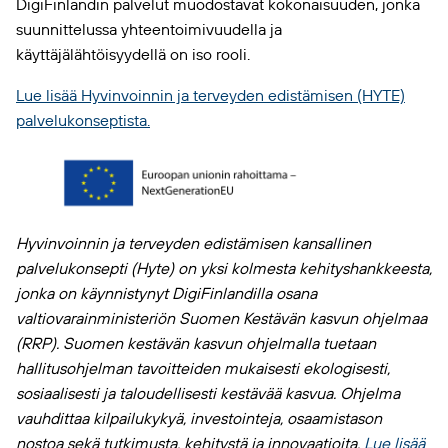
DigiFinlandin palvelut muodostavat kokonaisuuden, jonka
suunnittelussa yhteentoimivuudella ja
käyttäjälähtöisyydellä on iso rooli.
Lue lisää Hyvinvoinnin ja terveyden edistämisen (HYTE)
palvelukonseptista.
Hyvinvoinnin ja terveyden edistämisen kansallinen
palvelukonsepti (Hyte) on yksi kolmesta kehityshankkeesta,
jonka on käynnistynyt DigiFinlandilla osana
valtiovarainministeriön Suomen Kestävän kasvun ohjelmaa
(RRP). Suomen kestävän kasvun ohjelmalla tuetaan
hallitusohjelman tavoitteiden mukaisesti ekologisesti,
sosiaalisesti ja taloudellisesti kestävää kasvua. Ohjelma
vauhdittaa kilpailukykyä, investointeja, osaamistason
nostoa sekä tutkimusta, kehitystä ja innovaatioita.
Lue lisää