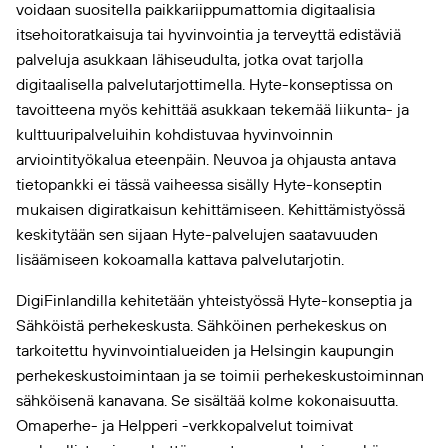
voidaan suositella paikkariippumattomia digitaalisia
itsehoitoratkaisuja tai hyvinvointia ja terveyttä edistäviä
palveluja asukkaan lähiseudulta, jotka ovat tarjolla
digitaalisella palvelutarjottimella. Hyte-konseptissa on
tavoitteena myös kehittää asukkaan tekemää liikunta- ja
kulttuuripalveluihin kohdistuvaa hyvinvoinnin
arviointityökalua eteenpäin. Neuvoa ja ohjausta antava
tietopankki ei tässä vaiheessa sisälly Hyte-konseptin
mukaisen digiratkaisun kehittämiseen. Kehittämistyössä
keskitytään sen sijaan Hyte-palvelujen saatavuuden
lisäämiseen kokoamalla kattava palvelutarjotin.
DigiFinlandilla kehitetään yhteistyössä Hyte-konseptia ja
Sähköistä perhekeskusta. Sähköinen perhekeskus on
tarkoitettu hyvinvointialueiden ja Helsingin kaupungin
perhekeskustoimintaan ja se toimii perhekeskustoiminnan
sähköisenä kanavana. Se sisältää kolme kokonaisuutta.
Omaperhe- ja Helpperi -verkkopalvelut toimivat