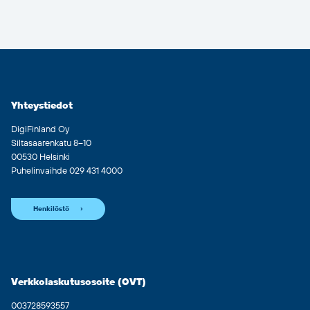
Yhteystiedot
DigiFinland Oy
Siltasaarenkatu 8–10
00530 Helsinki
Puhelinvaihde 029 431 4000
Henkilöstö
Verkkolaskutusosoite (OVT)
003728593557