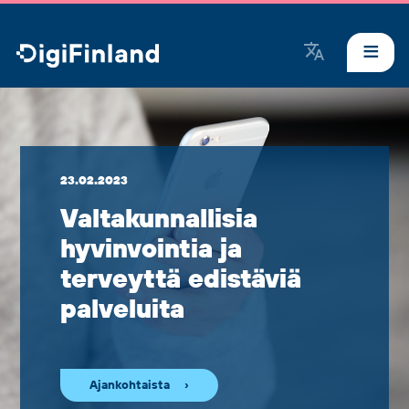
DigiFinland
23.02.2023
Valtakunnallisia
hyvinvointia ja
terveyttä edistäviä
palveluita
Ajankohtaista