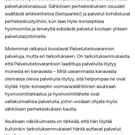
palvelukokonaisuus. Sähköisen perhekeskuksen osuudet
sisältävät artikkelitietoa (tietopankki) ja palvelut kohdistuvat
perhekeskustyöhön, kun taas Hyte-konseptissa
hyvinvointia ja terveyttä edistävät palvelut kootaan yhteen
palvelutarjottimelle.
Molemmat ratkaisut koostavat Palvelutietovarannon
palveluja, mutta eri tarkoitukseen. On tarkoituksenmukaista,
että Palvelutietovarantoon laadittuja palveluita löytyy
monesta eri kanavasta – Mitä useammasta kanavasta
olemassa olevia palveluita löytyy, sitä helpompaa ne ovat
löytää. Hyte-konseptin voimavaralähtöinen asukkaan
hyvinvointitarkastus ja hyvinvointilähete ovat
valtakunnallisia palveluita, joihin voidaan ohjata myös
sähköisen perhekeskuksen kautta.
Asukkaan näkökulmasta on tärkeää, että hän löytää
kulloinkin tarkoituksenmukaiset häntä auttavat palvelut.