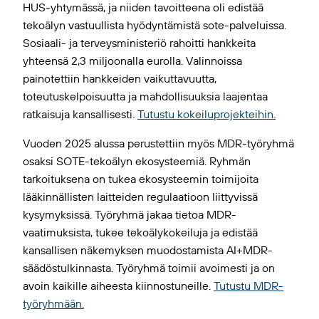
HUS-yhtymässä, ja niiden tavoitteena oli edistää
tekoälyn vastuullista hyödyntämistä sote-palveluissa.
Sosiaali- ja terveysministeriö rahoitti hankkeita
yhteensä 2,3 miljoonalla eurolla. Valinnoissa
painotettiin hankkeiden vaikuttavuutta,
toteutuskelpoisuutta ja mahdollisuuksia laajentaa
ratkaisuja kansallisesti.
Tutustu kokeiluprojekteihin.
Vuoden 2025 alussa perustettiin myös MDR-työryhmä
osaksi SOTE-tekoälyn ekosysteemiä. Ryhmän
tarkoituksena on tukea ekosysteemin toimijoita
lääkinnällisten laitteiden regulaatioon liittyvissä
kysymyksissä. Työryhmä jakaa tietoa MDR-
vaatimuksista, tukee tekoälykokeiluja ja edistää
kansallisen näkemyksen muodostamista AI+MDR-
säädöstulkinnasta. Työryhmä toimii avoimesti ja on
avoin kaikille aiheesta kiinnostuneille.
Tutustu MDR-
työryhmään.