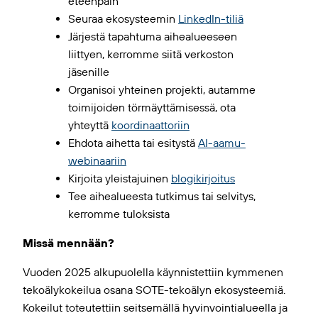
eteenpäin
Seuraa ekosysteemin
LinkedIn-tiliä
Järjestä tapahtuma aihealueeseen
liittyen, kerromme siitä verkoston
jäsenille
Organisoi yhteinen projekti, autamme
toimijoiden törmäyttämisessä, ota
yhteyttä
koordinaattoriin
Ehdota aihetta tai esitystä
AI-aamu-
webinaariin
Kirjoita yleistajuinen
blogikirjoitus
Tee aihealueesta tutkimus tai selvitys,
kerromme tuloksista
Missä mennään?
Vuoden 2025 alkupuolella käynnistettiin kymmenen
tekoälykokeilua osana SOTE-tekoälyn ekosysteemiä.
Kokeilut toteutettiin seitsemällä hyvinvointialueella ja