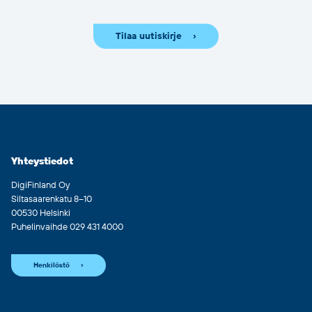
Tilaa uutiskirje
Yhteystiedot
DigiFinland Oy
Siltasaarenkatu 8–10
00530 Helsinki
Puhelinvaihde 029 431 4000
Henkilöstö