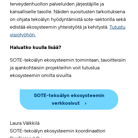
terveydenhuollon palveluiden järjestäjille ja
kansalliselle tasolle. Näiden suositusten tarkoituksena
on ohjata tekoälyn hyödyntämistä sote-sektorilla sekä
edistää ekosysteemin yhteistyötä ja kehitystä.
Tutustu
visiotyöhön.
Haluatko kuulla lisää?
SOTE-tekoälyn ekosysteemin toimintaan, tavoitteisiin
ja ajankohtaisiin projekteihin voit tutustua
ekosysteemin omilta sivuilta.
SOTE-tekoälyn ekosysteemin
verkkosivut
Laura Välkkilä
SOTE-tekoälyn ekosysteemin koordinaattori