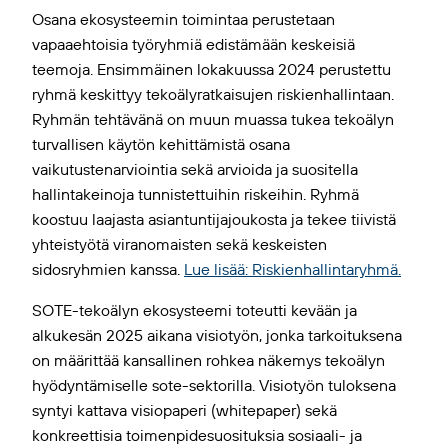
Osana ekosysteemin toimintaa perustetaan
vapaaehtoisia työryhmiä edistämään keskeisiä
teemoja. Ensimmäinen lokakuussa 2024 perustettu
ryhmä keskittyy tekoälyratkaisujen riskienhallintaan.
Ryhmän tehtävänä on muun muassa tukea tekoälyn
turvallisen käytön kehittämistä osana
vaikutustenarviointia sekä arvioida ja suositella
hallintakeinoja tunnistettuihin riskeihin. Ryhmä
koostuu laajasta asiantuntijajoukosta ja tekee tiivistä
yhteistyötä viranomaisten sekä keskeisten
sidosryhmien kanssa.
Lue lisää: Riskienhallintaryhmä.
SOTE-tekoälyn ekosysteemi toteutti kevään ja
alkukesän 2025 aikana visiotyön, jonka tarkoituksena
on määrittää kansallinen rohkea näkemys tekoälyn
hyödyntämiselle sote-sektorilla. Visiotyön tuloksena
syntyi kattava visiopaperi (whitepaper) sekä
konkreettisia toimenpidesuosituksia sosiaali- ja