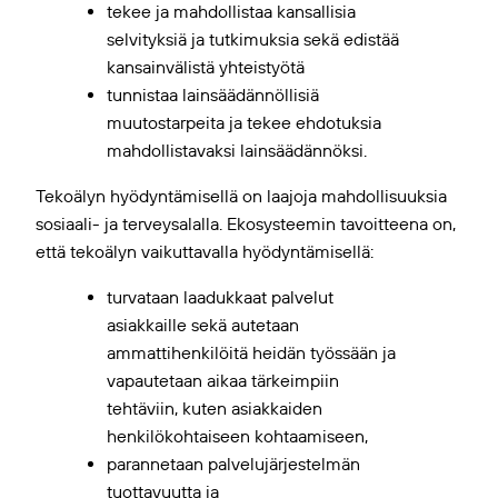
tekee ja mahdollistaa kansallisia
selvityksiä ja tutkimuksia sekä edistää
kansainvälistä yhteistyötä
tunnistaa lainsäädännöllisiä
muutostarpeita ja tekee ehdotuksia
mahdollistavaksi lainsäädännöksi.
Tekoälyn hyödyntämisellä on laajoja mahdollisuuksia
sosiaali- ja terveysalalla. Ekosysteemin tavoitteena on,
että tekoälyn vaikuttavalla hyödyntämisellä:
turvataan laadukkaat palvelut
asiakkaille sekä autetaan
ammattihenkilöitä heidän työssään ja
vapautetaan aikaa tärkeimpiin
tehtäviin, kuten asiakkaiden
henkilökohtaiseen kohtaamiseen,
parannetaan palvelujärjestelmän
tuottavuutta ja