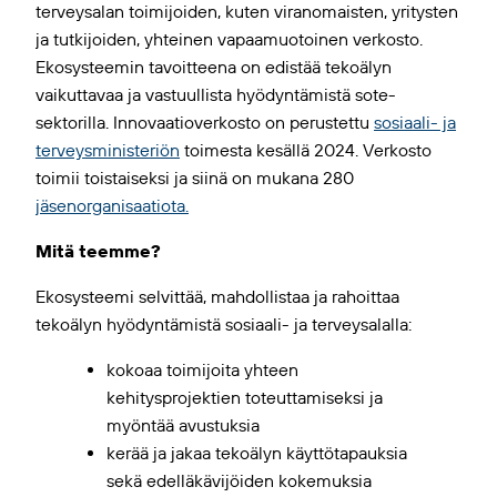
terveysalan toimijoiden, kuten viranomaisten, yritysten
ja tutkijoiden, yhteinen vapaamuotoinen verkosto.
Ekosysteemin tavoitteena on edistää tekoälyn
vaikuttavaa ja vastuullista hyödyntämistä sote-
sektorilla. Innovaatioverkosto on perustettu
sosiaali- ja
terveysministeriön
toimesta kesällä 2024. Verkosto
toimii toistaiseksi ja siinä on mukana 280
jäsenorganisaatiota.
Mitä teemme?
Ekosysteemi selvittää, mahdollistaa ja rahoittaa
tekoälyn hyödyntämistä sosiaali- ja terveysalalla:
kokoaa toimijoita yhteen
kehitysprojektien toteuttamiseksi ja
myöntää avustuksia
kerää ja jakaa tekoälyn käyttötapauksia
sekä edelläkävijöiden kokemuksia