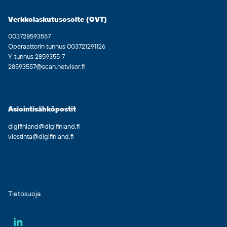
Verkkolaskutusosoite (OVT)
003728593557
Operaattorin tunnus 003721291126
Y-tunnus 2859355-7
28593557@scan.netvisor.fi
Asiointisähköpostit
digifinland@digifinland.fi
viestinta@digifinland.fi
Tietosuoja