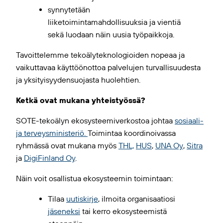
synnytetään
liiketoimintamahdollisuuksia ja vientiä
sekä luodaan näin uusia työpaikkoja.
Tavoittelemme tekoälyteknologioiden nopeaa ja
vaikuttavaa käyttöönottoa palvelujen turvallisuudesta
ja yksityisyydensuojasta huolehtien.
Ketkä ovat mukana yhteistyössä?
SOTE-tekoälyn ekosysteemiverkostoa johtaa
sosiaali-
ja terveysministeriö.
Toimintaa koordinoivassa
ryhmässä ovat mukana myös
THL,
HUS
,
UNA Oy
,
Sitra
ja
DigiFinland Oy
.
Näin voit osallistua ekosysteemin toimintaan:
Tilaa
uutiskirje
, ilmoita organisaatiosi
jäseneksi
tai kerro ekosysteemistä