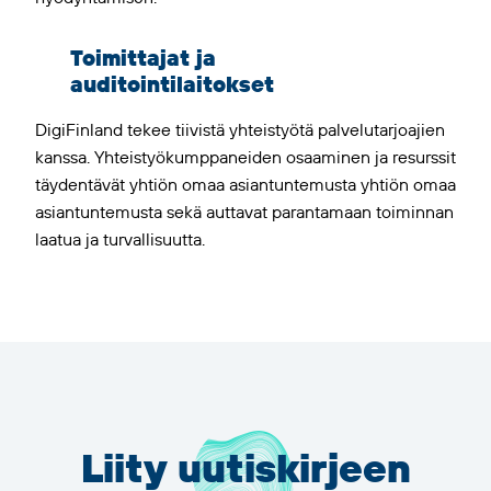
Toimittajat ja
auditointilaitokset
DigiFinland tekee tiivistä yhteistyötä palvelutarjoajien
kanssa. Yhteistyökumppaneiden osaaminen ja resurssit
täydentävät yhtiön omaa asiantuntemusta yhtiön omaa
asiantuntemusta sekä auttavat parantamaan toiminnan
laatua ja turvallisuutta.
Liity uutiskirjeen