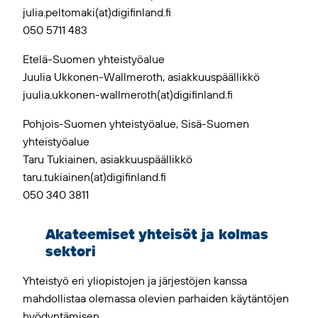
julia.peltomaki(at)digifinland.fi
050 5711 483
Etelä-Suomen yhteistyöalue
Juulia Ukkonen-Wallmeroth, asiakkuuspäällikkö
juulia.ukkonen-wallmeroth(at)digifinland.fi
Pohjois-Suomen yhteistyöalue, Sisä-Suomen
yhteistyöalue
Taru Tukiainen, asiakkuuspäällikkö
taru.tukiainen(at)digifinland.fi
050 340 3811
Akateemiset yhteisöt ja kolmas
sektori
Yhteistyö eri yliopistojen ja järjestöjen kanssa
mahdollistaa olemassa olevien parhaiden käytäntöjen
hyödyntämisen.