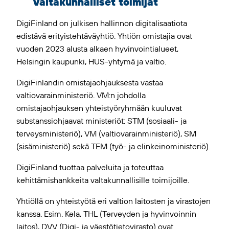
Valtakunnalliset toimijat
DigiFinland on julkisen hallinnon digitalisaatiota
edistävä erityistehtäväyhtiö. Yhtiön omistajia ovat
vuoden 2023 alusta alkaen hyvinvointialueet,
Helsingin kaupunki, HUS-yhtymä ja valtio.
DigiFinlandin omistajaohjauksesta vastaa
valtiovarainministeriö. VM:n johdolla
omistajaohjauksen yhteistyöryhmään kuuluvat
substanssiohjaavat ministeriöt: STM (sosiaali- ja
terveysministeriö), VM (valtiovarainministeriö), SM
(sisäministeriö) sekä TEM (työ- ja elinkeinoministeriö).
DigiFinland tuottaa palveluita ja toteuttaa
kehittämishankkeita valtakunnallisille toimijoille.
Yhtiöllä on yhteistyötä eri valtion laitosten ja virastojen
kanssa. Esim. Kela, THL (Terveyden ja hyvinvoinnin
laitos), DVV (Digi- ja väestötietovirasto) ovat