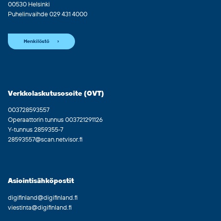
00530 Helsinki
Puhelinvaihde 029 431 4000
Henkilöstö
Verkkolaskutusosoite (OVT)
003728593557
Operaattorin tunnus 003721291126
Y-tunnus 2859355-7
28593557@scan.netvisor.fi
Asiointisähköpostit
digifinland@digifinland.fi
viestinta@digifinland.fi