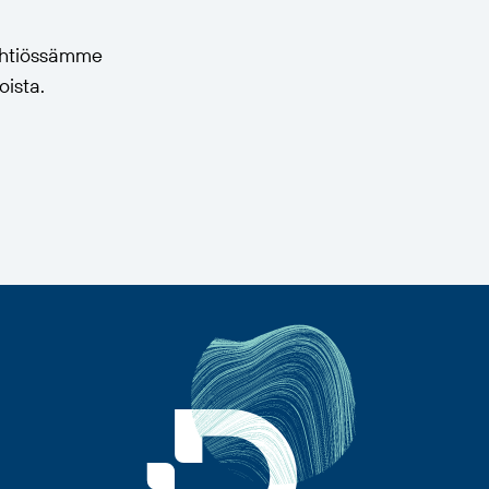
 yhtiössämme
oista.