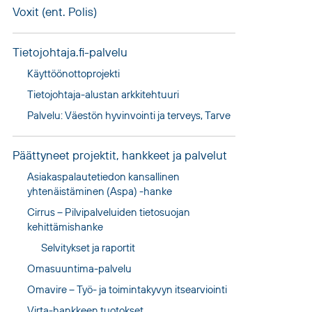
Voxit (ent. Polis)
Tietojohtaja.fi-palvelu
Käyttöönottoprojekti
Tietojohtaja-alustan arkkitehtuuri
Palvelu: Väestön hyvinvointi ja terveys, Tarve
Päättyneet projektit, hankkeet ja palvelut
Asiakaspalautetiedon kansallinen
yhtenäistäminen (Aspa) -hanke
Cirrus – Pilvipalveluiden tietosuojan
kehittämishanke
Selvitykset ja raportit
Omasuuntima
-palvelu
Omavire – Työ- ja toimintakyvyn itsearviointi
Virta-hankkeen tuotokset