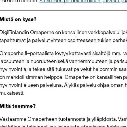
Lue koko tiedote:
Sähköisen perhekeskuksen palvelut pää
Mistä on kyse?
DigiFinlandin Omaperhe on kansallinen verkkopalvelu, jok
tapahtumat ja palvelut yhteen osoitteeseen tukien perh
Omaperhe.fi–portaalista löytyy kattavasti sisältöjä mm. 
lapsuuteen ja nuoruuteen sekä vanhemmuuteen ja parisu
hyvinvointia ja tekee sitä tukevat palvelut helpommin sa
on mahdollisimman helppoa. Omaperhe on kansallinen palv
hyvinvointialueen palveluna. Älykäs palvelu ohjaa oman h
mukaisesti.
Mitä teemme?
Vastaamme Omaperheen tuotannosta ja ylläpidosta. Va