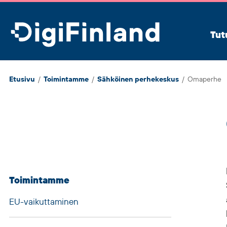
DigiFinland
Tut
Etusivu
/
Toimintamme
/
Sähköinen perhekeskus
/
Omaperhe
Ohita
sivuvalikko
Toimintamme
ja
EU-vaikuttaminen
siirry
sisältöön