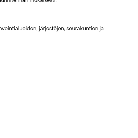
suunnitelman mukaisesti.
ointialueiden, järjestöjen, seurakuntien ja