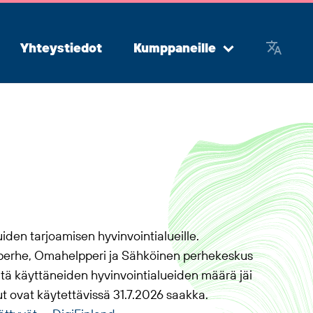
Yhteystiedot
Kumppaneille
Avaa
alavalikko
iden tarjoamisen hyvinvointialueille.
erhe, Omahelpperi ja Sähköinen perhekeskus
niitä käyttäneiden hyvinvointialueiden määrä jäi
lut ovat käytettävissä 31.7.2026 saakka.