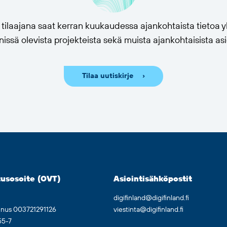
n tilaajana saat kerran kuukaudessa ajankohtaista tietoa
issä olevista projekteista sekä muista ajankohtaisista asi
Tilaa uutiskirje
usosoite (OVT)
Asiointisähköpostit
digifinland@digifinland.fi
nnus 003721291126
viestinta@digifinland.fi
55-7