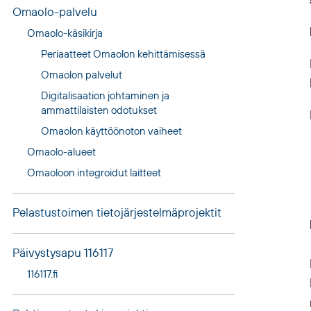
Omaolo
-palvelu
Omaolo
-käsikirja
Periaatteet
Omaolo
n kehittämisessä
Omaolo
n palvelut
Digitalisaation johtaminen ja
ammattilaisten odotukset
Omaolo
n käyttöönoton vaiheet
Omaolo
-alueet
Omaolo
on integroidut laitteet
Pelastustoimen tietojärjestelmäprojektit
Päivystysapu 116117
116117.fi