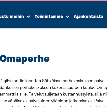
ustu meihin
Toimintamme
Ajankohtaista
Avaa
Avaa
alavalikko
alavalikko
Omaperhe
DigiFinlandin lopettaa Sähköisen perhekeskuksen palvelu
Sähköisen perhekeskuksen kokonaisuuteen kuuluu Omap
ammattilaisille. Palvelut suljetaan kustannussyistä, sillä 
liian vähäiseksi palveluiden ylläpidon jatkamiseksi. Palve