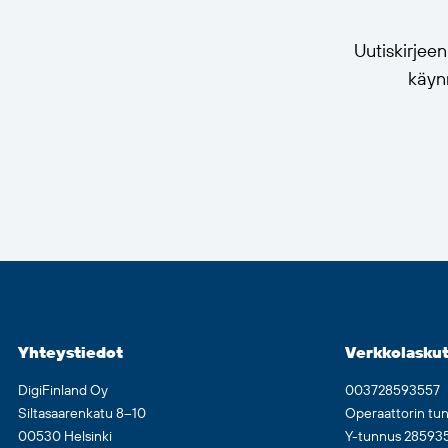
Uutiskirjee
käynn
Yhteystiedot
Verkkolaskut
DigiFinland Oy
003728593557
Siltasaarenkatu 8–10
Operaattorin tu
00530 Helsinki
Y-tunnus 28593