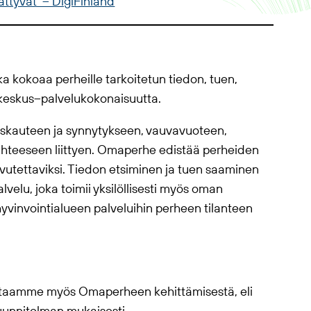
ttyvät – DigiFinland
a kokoaa perheille tarkoitetun tiedon, tuen,
ekeskus–palvelukokonaisuutta.
raskauteen ja synnytykseen, vauvavuoteen,
hteeseen liittyen. Omaperhe edistää perheiden
avutettaviksi. Tiedon etsiminen ja tuen saaminen
elu, joka toimii yksilöllisesti myös oman
yvinvointialueen palveluihin perheen tilanteen
staamme myös Omaperheen kehittämisestä, eli