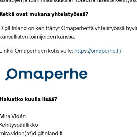
sisältöjen ja toiminnallisuuksien toteuttamisesta kehitys
Ketkä ovat mukana yhteistyössä?
DigiFinland on kehittänyt Omaperhettä yhteistyössä hyvinv
kansallisten toimijoiden kanssa.
Linkki Omaperheen kotisivulle:
https://omaperhe.fi/
Haluatko kuulla lisää?
Mira Vidén
Kehityspäällikkö
​mira.viden(at)digifinland.fi