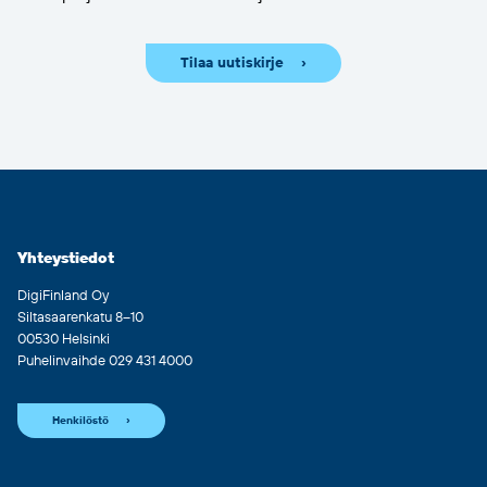
Tilaa uutiskirje
Yhteystiedot
DigiFinland Oy
Siltasaarenkatu 8–10
00530 Helsinki
Puhelinvaihde 029 431 4000
Henkilöstö