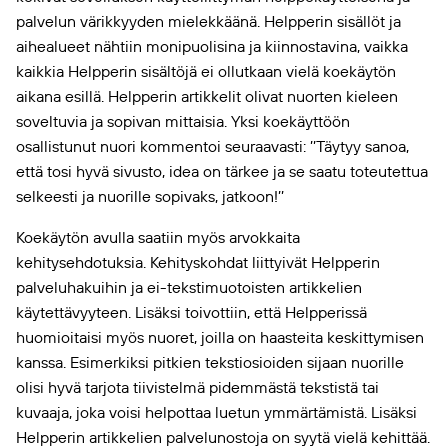
palvelun värikkyyden mielekkäänä. Helpperin sisällöt ja
aihealueet nähtiin monipuolisina ja kiinnostavina, vaikka
kaikkia Helpperin sisältöjä ei ollutkaan vielä koekäytön
aikana esillä. Helpperin artikkelit olivat nuorten kieleen
soveltuvia ja sopivan mittaisia. Yksi koekäyttöön
osallistunut nuori kommentoi seuraavasti: ’’Täytyy sanoa,
että tosi hyvä sivusto, idea on tärkee ja se saatu toteutettua
selkeesti ja nuorille sopivaks, jatkoon!’’
Koekäytön avulla saatiin myös arvokkaita
kehitysehdotuksia. Kehityskohdat liittyivät Helpperin
palveluhakuihin ja ei-tekstimuotoisten artikkelien
käytettävyyteen. Lisäksi toivottiin, että Helpperissä
huomioitaisi myös nuoret, joilla on haasteita keskittymisen
kanssa. Esimerkiksi pitkien tekstiosioiden sijaan nuorille
olisi hyvä tarjota tiivistelmä pidemmästä tekstistä tai
kuvaaja, joka voisi helpottaa luetun ymmärtämistä. Lisäksi
Helpperin artikkelien palvelunostoja on syytä vielä kehittää.