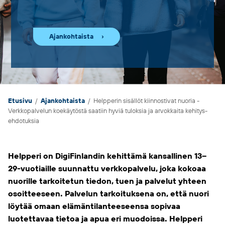
Ajankohtaista
Etusivu
/
Ajankohtaista
/
Helpperin sisällöt kiinnostivat nuoria ­-
Verkko­­­palvelun koekäytöstä saatiin hyviä tuloksia ja arvokkaita kehitys­
ehdotuksia
Helpperi on DigiFinlandin kehittämä kansallinen 13–
29-vuotiaille suunnattu verkkopalvelu, joka kokoaa
nuorille tarkoitetun tiedon, tuen ja palvelut yhteen
osoitteeseen. Palvelun tarkoituksena on, että nuori
löytää omaan elämäntilanteeseensa sopivaa
luotettavaa tietoa ja apua eri muodoissa. Helpperi