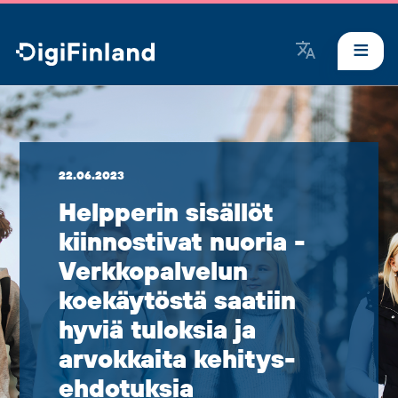
DigiFinland
22.06.2023
Helpperin sisällöt
kiinnostivat nuoria ­-
Verkko­­­palvelun
koekäytöstä saatiin
hyviä tuloksia ja
arvokkaita kehitys­
ehdotuksia