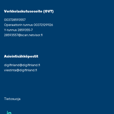
Verkkolaskutusosoite (OVT)
003728593557
Operaattorin tunnus 003721291126
Y-tunnus 2859355-7
28593557@scan.netvisor.fi
Asiointisähköpostit
digifinland@digifinland.fi
viestinta@digifinland.fi
Tietosuoja