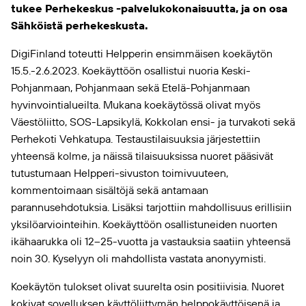
tukee Perhekeskus -palvelukokonaisuutta, ja on osa
Sähköistä perhekeskusta.
DigiFinland toteutti Helpperin ensimmäisen koekäytön
15.5.-2.6.2023. Koekäyttöön osallistui nuoria Keski-
Pohjanmaan, Pohjanmaan sekä Etelä-Pohjanmaan
hyvinvointialueilta. Mukana koekäytössä olivat myös
Väestöliitto, SOS-Lapsikylä, Kokkolan ensi- ja turvakoti sekä
Perhekoti Vehkatupa. Testaustilaisuuksia järjestettiin
yhteensä kolme, ja näissä tilaisuuksissa nuoret pääsivät
tutustumaan Helpperi-sivuston toimivuuteen,
kommentoimaan sisältöjä sekä antamaan
parannusehdotuksia. Lisäksi tarjottiin mahdollisuus erillisiin
yksilöarviointeihin. Koekäyttöön osallistuneiden nuorten
ikähaarukka oli 12–25-vuotta ja vastauksia saatiin yhteensä
noin 30. Kyselyyn oli mahdollista vastata anonyymisti.
Koekäytön tulokset olivat suurelta osin positiivisia. Nuoret
kokivat sovelluksen käyttöliittymän helppokäyttöisenä ja