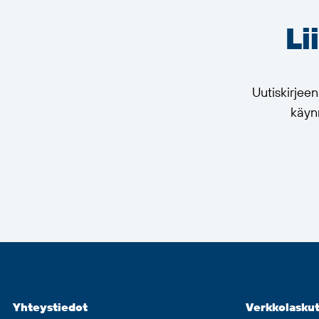
Li
Uutiskirjee
käynn
Yhteystiedot
Verkkolaskut