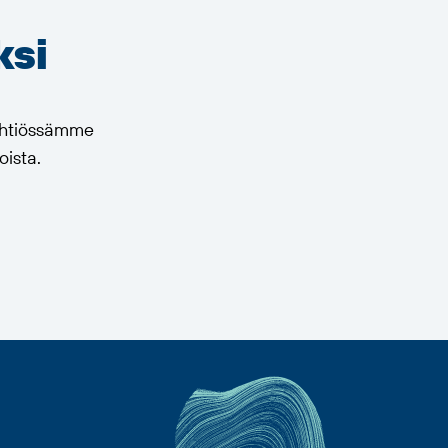
ksi
 yhtiössämme
oista.