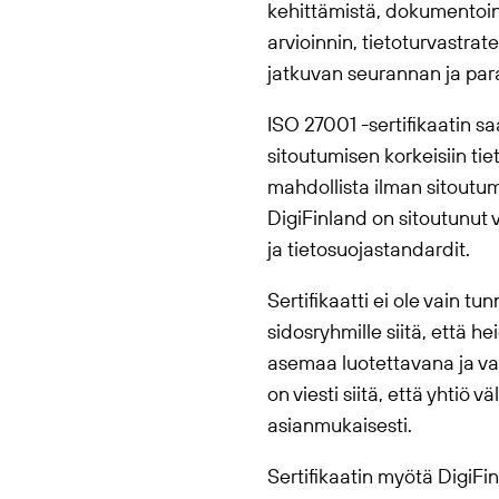
kehittämistä, dokumentoint
arvioinnin, tietoturvastra
jatkuvan seurannan ja par
ISO 27001 -sertifikaatin s
sitoutumisen korkeisiin tie
mahdollista ilman sitoutum
DigiFinland on sitoutunut v
ja tietosuojastandardit.
Sertifikaatti ei ole vain t
sidosryhmille siitä, että h
asemaa luotettavana ja vast
on viesti siitä, että yhtiö
asianmukaisesti.
Sertifikaatin myötä DigiFi