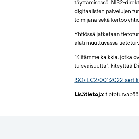
täyttämisessä. NIS2-direkti
digitaalisten palvelujen t
toimijana sekä kertoo yhtiö
Yhtiössä jatketaan tietotur
alati muuttuvassa tietoturv
”Kiitämme kaikkia, jotka o
tulevaisuutta”, kiteyttää D
ISO/IEC27001:2022-sertifi
Lisätietoja
: tietoturvapää