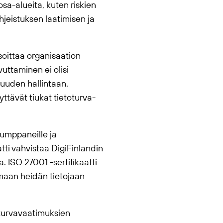
osa-alueita, kuten riskien
hjeistuksen laatimisen ja
soittaa organisaation
vuttaminen ei olisi
suuden hallintaan.
yttävät tiukat tietoturva-
 kumppaneille ja
atti vahvistaa DigiFinlandin
. ISO 27001 -sertifikaatti
aamaan heidän tietojaan
toturvavaatimuksien