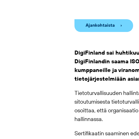
Ajankohtaista
DigiFinland sai huhtiku
DigiFinlandin saama ISO 
kumppaneille ja viranoma
tietojärjestelmiään asi
Tietoturvallisuuden hallin
sitoutumisesta tietoturvalli
osoittaa, että organisaati
hallinnassa.
Sertifikaatin saaminen ede