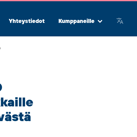
Yhteystiedot
Kumppaneille
Avaa
alavalikko
a
O
kaille
västä