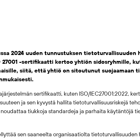
ussa 2024 uuden tunnustuksen tietoturvallisuuden h
27001 -sertifikaatti kertoo yhtiön sidosryhmille, kut
isille, siitä, että yhtiö on sitoutunut suojaamaan ti
anmukaisesti.
tajärjestelmän sertifikaatti, kuten ISO/IEC27001:2022, ker
suuteen ja sen kyvystä hallita tietoturvallisuusriskejä teho
o noudattaa tiukkoja standardeja ja parhaita käytäntöjä ti
llyttää sen saaneelta organisaatiolta tietoturvallisuuden 