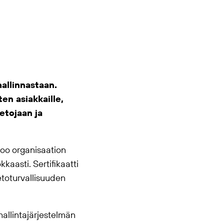
allinnastaan.
en asiakkaille,
etojaan ja
too organisaation
kkaasti. Sertifikaatti
etoturvallisuuden
hallintajärjestelmän