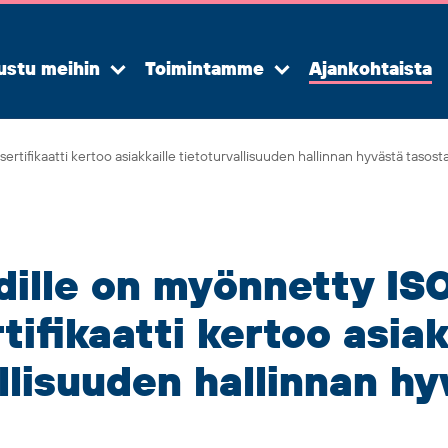
ustu meihin
Toimintamme
Ajankohtaista
Avaa
Avaa
alavalikko
alavalikko
rtifikaatti kertoo asiakkaille tietoturvallisuuden hallinnan hyvästä tasost
dille on myönnetty IS
tifikaatti kertoo asiak
llisuuden hallinnan hy