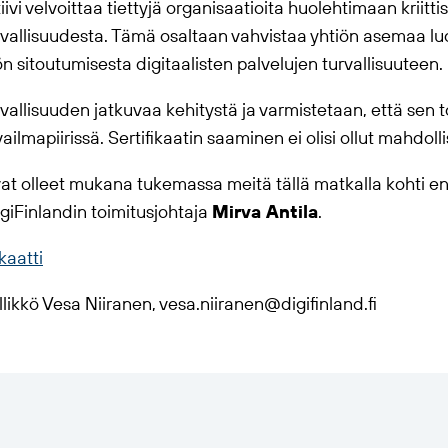
ivi velvoittaa tiettyjä organisaatioita huolehtimaan kriittis
urvallisuudesta. Tämä osaltaan vahvistaa yhtiön asemaa lu
n sitoutumisesta digitaalisten palvelujen turvallisuuteen.
vallisuuden jatkuvaa kehitystä ja varmistetaan, että sen t
ailmapiirissä. Sertifikaatin saaminen ei olisi ollut mahdoll
vat olleet mukana tukemassa meitä tällä matkalla kohti en
igiFinlandin toimitusjohtaja
Mirva Antila
.
kaatti
llikkö Vesa Niiranen, vesa.niiranen@digifinland.fi