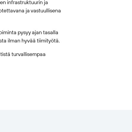
en infrastruktuurin ja
otettavana ja vastuullisena
oiminta pysyy ajan tasalla
ista ilman hyvää tiimityötä.
tistä turvallisempaa