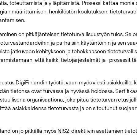
ia, toteuttamista ja ylläpitämistä. Prosessi kattaa monia 
tegian määrittämisen, henkilöstön koulutuksen, tietoturvao
antamisen.
aaminen on pitkäjänteisen tietoturvallisuustyön tulos. Se o
toturvastandardeihin ja parhaisiin käytäntöihin ja sen saa
ista jatkuvaan kehitykseen ja tehokkaaseen tietoturvalli
armistamaan, että kaikki tietojärjestelmät ja -prosessit tä
unnustus DigiFinlandin työstä, vaan myös viesti asiakkaille,
eidän tietonsa ovat turvassa ja hyvässä hoidossa. Sertifika
uullisena organisaationa, joka pitää tietoturvan etusijalla
 välittää asiakkaidensa tietoturvasta ja on sitoutunut suoj
nland on jo pitkällä myös NIS2-direktiivin asettamien tie