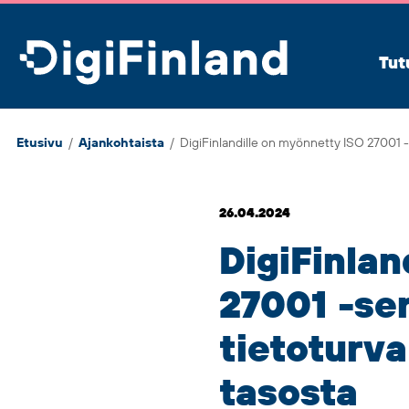
DigiFinland
Tut
Etusivu
/
Ajankohtaista
/
DigiFinlandille on myönnetty ISO 27001 -se
26.04.2024
DigiFinlan
27001 -ser
tietoturva
tasosta