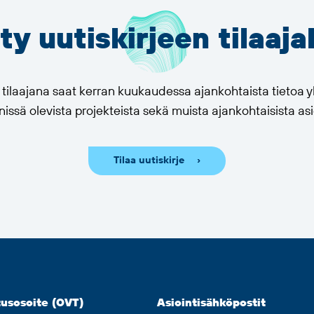
ity uutiskirjeen tilaaja
n tilaajana saat kerran kuukaudessa ajankohtaista tietoa
issä olevista projekteista sekä muista ajankohtaisista asi
Tilaa uutiskirje
usosoite (OVT)
Asiointisähköpostit