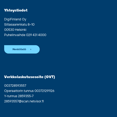
Yhteystiedot
DigiFinland Oy
Siltasaarenkatu 8–10
00530 Helsinki
Puhelinvaihde 029 431 4000
Henkilöstö
Verkkolaskutusosoite (OVT)
003728593557
Operaattorin tunnus 003721291126
Y-tunnus 2859355-7
28593557@scan.netvisor.fi