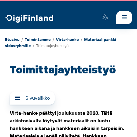
DigiFinland
Etusivu
/
Toimintamme
/
Virta-hanke
/
Materiaalipankki
sidosryhmille
/
Toimittajayhteistyö
Toimittajayhteistyö
Sivuvalikko
Virta-hanke päättyi joulukuussa 2023. Tältä
arkistosivulta löytyvät materiaalit on luotu
hankkeen aikana ja hankkeen
aikaisiin tarpeisiin.
Materiaaleja ei enää päivitetä.
Hankkeen