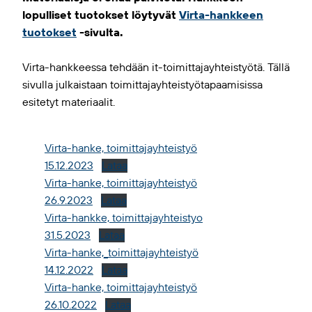
lopulliset tuotokset löytyvät
Virta-hankkeen
tuotokset
-sivulta.
Virta-hankkeessa tehdään it-toimittajayhteistyötä. Tällä
sivulla julkaistaan toimittajayhteistyötapaamisissa
esitetyt materiaalit.
Virta-hanke, toimittajayhteistyö
15.12.2023
Lataa
Virta-hanke, toimittajayhteistyö
26.9.2023
Lataa
Virta-hankke, toimittajayhteistyo
31.5.2023
Lataa
Virta-hanke,_toimittajayhteistyö
14.12.2022
Lataa
Virta-hanke, toimittajayhteistyö
26.10.2022
Lataa