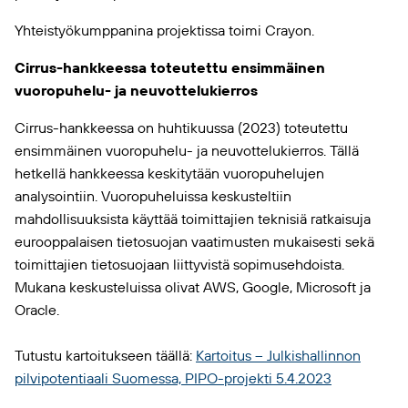
Yhteistyökumppanina projektissa toimi Crayon.
Cirrus-hankkeessa toteutettu ensimmäinen
vuoropuhelu- ja neuvottelukierros
Cirrus-hankkeessa on huhtikuussa (2023) toteutettu
ensimmäinen vuoropuhelu- ja neuvottelukierros. Tällä
hetkellä hankkeessa keskitytään vuoropuhelujen
analysointiin. Vuoropuheluissa keskusteltiin
mahdollisuuksista käyttää toimittajien teknisiä ratkaisuja
eurooppalaisen tietosuojan vaatimusten mukaisesti sekä
toimittajien tietosuojaan liittyvistä sopimusehdoista.
Mukana keskusteluissa olivat AWS, Google, Microsoft ja
Oracle.
Tutustu kartoitukseen täällä:
Kartoitus – Julkishallinnon
pilvipotentiaali Suomessa, PIPO-projekti 5.4.2023