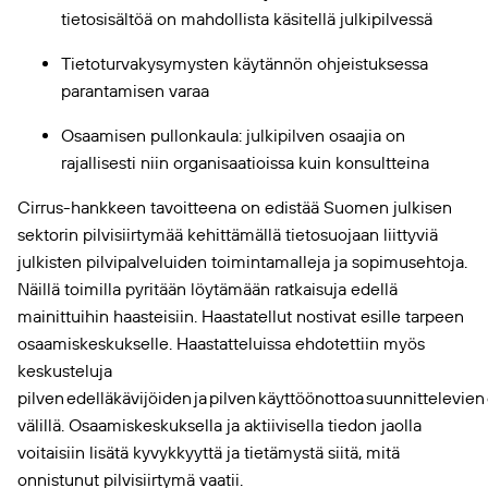
tietosisältöä on mahdollista käsitellä julkipilvessä
Tietoturvakysymysten käytännön ohjeistuksessa
parantamisen varaa
Osaamisen pullonkaula: julkipilven osaajia on
rajallisesti niin organisaatioissa kuin konsultteina
Cirrus-hankkeen tavoitteena on edistää Suomen julkisen
sektorin pilvisiirtymää kehittämällä tietosuojaan liittyviä
julkisten pilvipalveluiden toimintamalleja ja sopimusehtoja.
Näillä toimilla pyritään löytämään ratkaisuja edellä
mainittuihin haasteisiin. Haastatellut nostivat esille tarpeen
osaamiskeskukselle. Haastatteluissa ehdotettiin myös
keskusteluja
pilven edelläkävijöiden ja pilven käyttöönottoa suunnittelevie
välillä. Osaamiskeskuksella ja aktiivisella tiedon jaolla
voitaisiin lisätä kyvykkyyttä ja tietämystä siitä, mitä
onnistunut pilvisiirtymä vaatii.