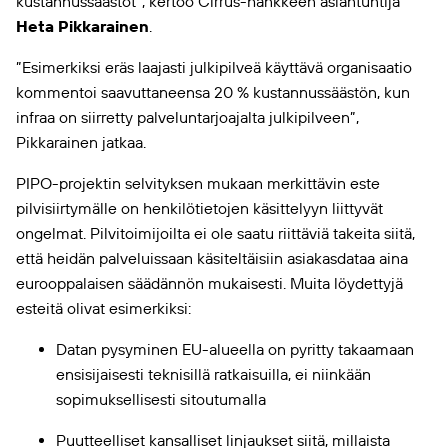
kustannussäästöt”, kertoo Cirrus-hankkeen asiantuntija
Heta Pikkarainen
.
”Esimerkiksi eräs laajasti julkipilveä käyttävä organisaatio
kommentoi saavuttaneensa 20 % kustannussäästön, kun
infraa on siirretty palveluntarjoajalta julkipilveen”,
Pikkarainen jatkaa.
PIPO-projektin selvityksen mukaan merkittävin este
pilvisiirtymälle on henkilötietojen käsittelyyn liittyvät
ongelmat. Pilvitoimijoilta ei ole saatu riittäviä takeita siitä,
että heidän palveluissaan käsiteltäisiin asiakasdataa aina
eurooppalaisen säädännön mukaisesti. Muita löydettyjä
esteitä olivat esimerkiksi:
Datan pysyminen EU-alueella on pyritty takaamaan
ensisijaisesti teknisillä ratkaisuilla, ei niinkään
sopimuksellisesti sitoutumalla
Puutteelliset kansalliset linjaukset siitä, millaista