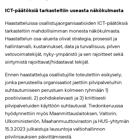
ICT-päätöksiä tarkasteltiin useasta näkökulmasta
Haastatteluissa osallistujaorganisaatioiden ICT-päätöksiä
tarkasteltiin mahdollisimman monesta näkökulmasta.
Haastattelun osa-alueita olivat strategia, prosessit ja
hallintamalli, kustannukset, data ja turvallisuus, pilven
vetovoimatekijät, nyky-ympäristö ja sen rajoitteet sekä
siirtymistä rajoittavat/hidastavat tekijät.
Ennen haastatteluja osallistujille toteutettiin esikysely,
jonka perusteella organisaatiot jaettiin pilvipalveluihin
suhtautumiseen perustuen kolmeen ryhmään 1)
positiivisesti, 2) pohdiskelevasti ja 3) kriittisesti
pilvipalveluiden käyttöön suhtautuvat. Tiedonkeruussa
hyödynnettiin myös Maanmittauslaitoksen, Valtorin,
Ulkoministeriön, Maahanmuuttoviraston ja HUS-yhtymän
15.3.2023 julkaistuja lausuntoja valtiohallinnon
pilvilinjauksien päivittämisestä.