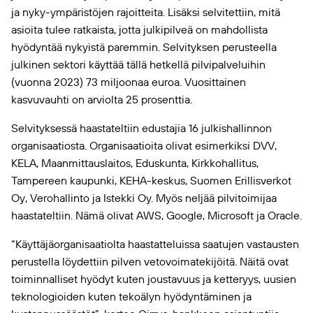
ja nyky-ympäristöjen rajoitteita. Lisäksi selvitettiin, mitä
asioita tulee ratkaista, jotta julkipilveä on mahdollista
hyödyntää nykyistä paremmin. Selvityksen perusteella
julkinen sektori käyttää tällä hetkellä pilvipalveluihin
(vuonna 2023) 73 miljoonaa euroa. Vuosittainen
kasvuvauhti on arviolta 25 prosenttia.
Selvityksessä haastateltiin edustajia 16 julkishallinnon
organisaatiosta. Organisaatioita olivat esimerkiksi DVV,
KELA, Maanmittauslaitos, Eduskunta, Kirkkohallitus,
Tampereen kaupunki, KEHA-keskus, Suomen Erillisverkot
Oy, Verohallinto ja Istekki Oy. Myös neljää pilvitoimijaa
haastateltiin. Nämä olivat AWS, Google, Microsoft ja Oracle.
“Käyttäjäorganisaatiolta haastatteluissa saatujen vastausten
perustella löydettiin pilven vetovoimatekijöitä. Näitä ovat
toiminnalliset hyödyt kuten joustavuus ja ketteryys, uusien
teknologioiden kuten tekoälyn hyödyntäminen ja