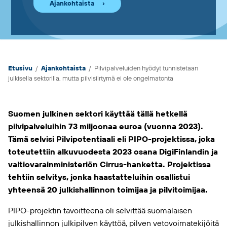
Ajankohtaista
Etusivu
/
Ajankohtaista
/
Pilvipalve­luiden hyödyt tunnistetaan
julkisella sektorilla, mutta pilvisiirtymä ei ole ongelmatonta
Suomen julkinen sektori käyttää tällä hetkellä
pilvipalveluihin 73 miljoonaa euroa (vuonna 2023).
Tämä selvisi Pilvipotentiaali eli PIPO-projektissa, joka
toteutettiin alkuvuodesta 2023 osana DigiFinlandin ja
valtiovarainministeriön Cirrus-hanketta. Projektissa
tehtiin selvitys, jonka haastatteluihin osallistui
yhteensä 20 julkishallinnon toimijaa ja pilvitoimijaa.
PIPO-projektin tavoitteena oli selvittää suomalaisen
julkishallinnon julkipilven käyttöä, pilven vetovoimatekijöitä