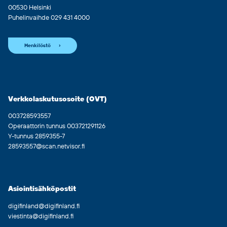
00530 Helsinki
Puhelinvaihde 029 431 4000
Henkilöstö
Verkkolaskutusosoite (OVT)
003728593557
Operaattorin tunnus 003721291126
Y-tunnus 2859355-7
28593557@scan.netvisor.fi
Asiointisähköpostit
digifinland@digifinland.fi
viestinta@digifinland.fi