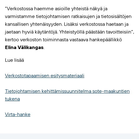
”Verkostossa haemme asioille yhteistä näkyä ja
varmistamme tietojohtamisen ratkaisujen ja tietosisältöjen
kansallisen yhtenäisyyden. Lisäksi verkostossa haetaan ja
jaetaan hyviä käytäntöjä. Yhteistyöllä päästään tavoitteisiin”,
kertoo verkoston toiminnasta vastaava hankepäällikkö
Elina Välikangas
.
Lue lisää
Verkostotapaamisen esitysmateriaali
Tietojohtamisen kehittämissuunnitelma sote-maakuntien
tukena
Virta-hanke