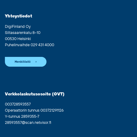
Yhteystiedot
DigiFinland Oy
Siltasaarenkatu 8–10
00530 Helsinki
Puhelinvaihde 029 431 4000
Henkilöstö
Verkkolaskutusosoite (OVT)
003728593557
Operaattorin tunnus 003721291126
Y-tunnus 2859355-7
28593557@scan.netvisor.fi