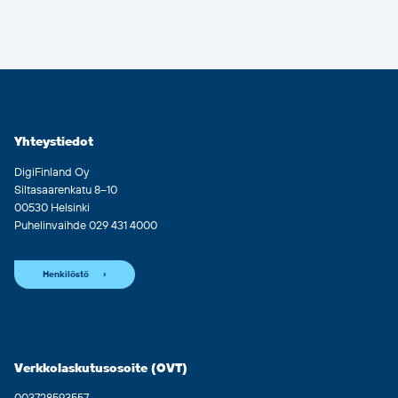
Yhteystiedot
DigiFinland Oy
Siltasaarenkatu 8–10
00530 Helsinki
Puhelinvaihde 029 431 4000
Henkilöstö
Verkkolaskutusosoite (OVT)