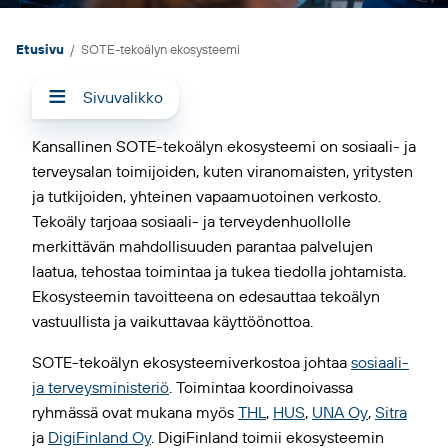
Etusivu
/
SOTE-tekoälyn ekosysteemi
Sivuvalikko
Kansallinen SOTE-tekoälyn ekosysteemi on sosiaali- ja
terveysalan toimijoiden, kuten viranomaisten, yritysten
ja tutkijoiden, yhteinen vapaamuotoinen verkosto.
Tekoäly tarjoaa sosiaali- ja terveydenhuollolle
merkittävän mahdollisuuden parantaa palvelujen
laatua, tehostaa toimintaa ja tukea tiedolla johtamista.
Ekosysteemin tavoitteena on edesauttaa tekoälyn
vastuullista ja vaikuttavaa käyttöönottoa.
SOTE-tekoälyn ekosysteemiverkostoa johtaa
sosiaali-
ja terveysministeriö
. Toimintaa koordinoivassa
ryhmässä ovat mukana myös
THL
,
HUS
,
UNA Oy
,
Sitra
ja
DigiFinland Oy
. DigiFinland toimii ekosysteemin