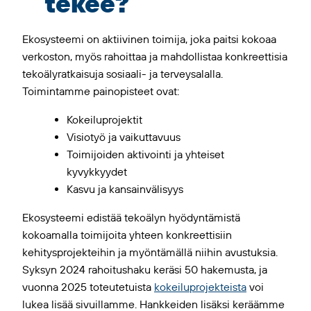
tekee?
Ekosysteemi on aktiivinen toimija, joka paitsi kokoaa
verkoston, myös rahoittaa ja mahdollistaa konkreettisia
tekoälyratkaisuja sosiaali- ja terveysalalla.
Toimintamme painopisteet ovat:
Kokeiluprojektit
Visiotyö ja vaikuttavuus
Toimijoiden aktivointi ja yhteiset
kyvykkyydet
Kasvu ja kansainvälisyys
Ekosysteemi edistää tekoälyn hyödyntämistä
kokoamalla toimijoita yhteen konkreettisiin
kehitysprojekteihin ja myöntämällä niihin avustuksia.
Syksyn 2024 rahoitushaku keräsi 50 hakemusta, ja
vuonna 2025 toteutetuista
kokeiluprojekteista
voi
lukea lisää sivuillamme. Hankkeiden lisäksi keräämme