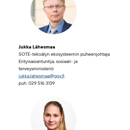
Jukka Lähesmaa
SOTE-tekoälyn ekosysteemin puheenjohtaja
Erityisasiantuntija, sosiaali- ja
terveysministeriö
jukka.lahesmaa@gov.fi
puh. 029 516 3139