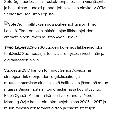
SoteDigin uudessa hallituskokoonpanossa on viisi jäsentä,
ja hallituksen uudeksi puheenjohtajaksi on nimitetty OTM,
Senior Advisor Timo Lepistö.
Timo Lepistöllä
on 30 vuoden kokemus liikkeenjohdon
tehtävistä Suomessa ja Ruotsissa, erityisesti viestinnän ja
digitalisaation alalla.
Vuodesta 2017 hän on toiminut Senior Advisorina
strategian, liikkeenjohdon, digitalisaation ja
muutosjohtamisen alueilla sekä hallituksen jäsenenä muun
muassa Sairaanhoitajaliiton omistamassa koulutusyhtiö
Fioca Oy:ssä. Aiemmin hän on työskennellyt Nordic
Morning Oyj:n konsernin toimitusjohtajana 2005 – 2017 ja
muun muassa konserniyhtiöitten ja osaomistettujen