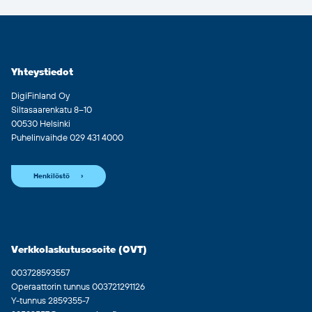
Yhteystiedot
DigiFinland Oy
Siltasaarenkatu 8–10
00530 Helsinki
Puhelinvaihde 029 431 4000
Henkilöstö
Verkkolaskutusosoite (OVT)
003728593557
Operaattorin tunnus 003721291126
Y-tunnus 2859355-7