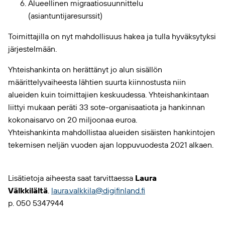
Alueellinen migraatiosuunnittelu
(asiantuntijaresurssit)
Toimittajilla on nyt mahdollisuus hakea ja tulla hyväksytyksi
järjestelmään.
Yhteishankinta on herättänyt jo alun sisällön
määrittelyvaiheesta lähtien suurta kiinnostusta niin
alueiden kuin toimittajien keskuudessa. Yhteishankintaan
liittyi mukaan peräti 33 sote-organisaatiota ja hankinnan
kokonaisarvo on 20 miljoonaa euroa.
Yhteishankinta mahdollistaa alueiden sisäisten hankintojen
tekemisen neljän vuoden ajan loppuvuodesta 2021 alkaen.
Lisätietoja aiheesta saat tarvittaessa
Laura
Välkkilältä
.
laura.valkkila@digifinland.fi
p. 050 5347944