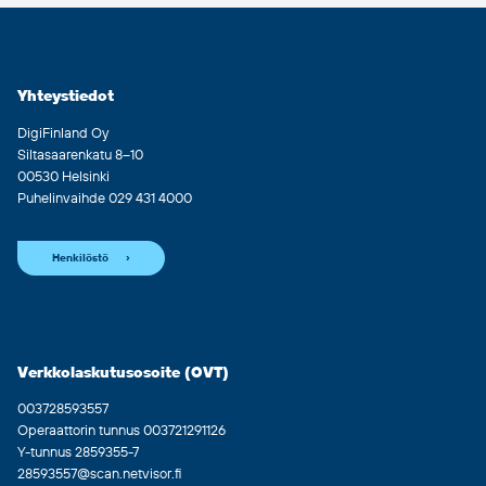
Yhteystiedot
DigiFinland Oy
Siltasaarenkatu 8–10
00530 Helsinki
Puhelinvaihde 029 431 4000
Henkilöstö
Verkkolaskutusosoite (OVT)
003728593557
Operaattorin tunnus 003721291126
Y-tunnus 2859355-7
28593557@scan.netvisor.fi