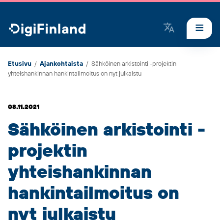
DigiFinland
Etusivu
/
Ajankohtaista
/
Sähköinen arkistointi -projektin
yhteishankinnan hankintailmoitus on nyt julkaistu
08.11.2021
Sähköinen arkistointi -
projektin
yhteishankinnan
hankintailmoitus on
nyt julkaistu