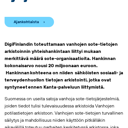
Ajankohtaista
DigiFinlandin toteuttamaan vanhojen sote-tietojen
arkistoinnin yhteishankintaan liittyi mukaan
merkittävä määrä sote-organisaatioita. Hankinnan
kokonaisarvo nousi 20 miljoonaan euroon.
Hankinnan kohteena on niiden sähköisten sosiaali- ja
terveydenhuollon tietojen arkistointi, jotka ovat
syntyneet ennen Kanta-palveluun liittymistä.
Suomessa on useita satoja vanhoja sote-tietojärjestelmiä,
joiden tiedot tulisi tulevaisuudessa arkistoida Vanhojen
potilastietojen arkistoon. Vanhojen sote-tietojen turvallinen
säilytys ja mahdollisuus niiden käyttöön pitkälläkin
aikavälillä toteutuu parhaiten keskitetyssä arkistossa, joka