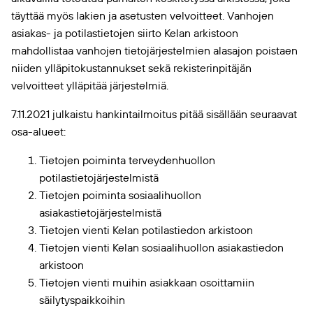
täyttää myös lakien ja asetusten velvoitteet. Vanhojen
asiakas- ja potilastietojen siirto Kelan arkistoon
mahdollistaa vanhojen tietojärjestelmien alasajon poistaen
niiden ylläpitokustannukset sekä rekisterinpitäjän
velvoitteet ylläpitää järjestelmiä.
7.11.2021 julkaistu hankintailmoitus pitää sisällään seuraavat
osa-alueet:
Tietojen poiminta terveydenhuollon
potilastietojärjestelmistä
Tietojen poiminta sosiaalihuollon
asiakastietojärjestelmistä
Tietojen vienti Kelan potilastiedon arkistoon
Tietojen vienti Kelan sosiaalihuollon asiakastiedon
arkistoon
Tietojen vienti muihin asiakkaan osoittamiin
säilytyspaikkoihin