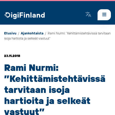
DigiFinland
Etusivu
/
Ajankohtaista
/
Rami Nurmi: ”Kehittämistehtävissä tarvitaan
isoja hartioita ja selkeät vastuut”
23.11.2018
Rami Nurmi:
”Kehittämistehtävissä
tarvitaan isoja
hartioita ja selkeät
vastuut”