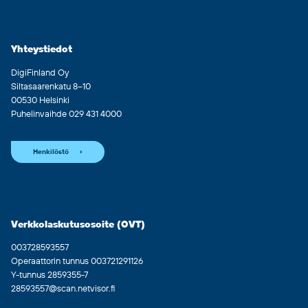
Yhteystiedot
DigiFinland Oy
Siltasaarenkatu 8–10
00530 Helsinki
Puhelinvaihde 029 431 4000
Henkilöstö
Verkkolaskutusosoite (OVT)
003728593557
Operaattorin tunnus 003721291126
Y-tunnus 2859355-7
28593557@scan.netvisor.fi