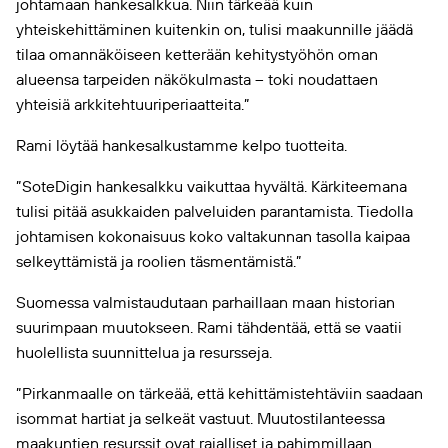
johtamaan hankesalkkua. Niin tärkeää kuin
yhteiskehittäminen kuitenkin on, tulisi maakunnille jäädä
tilaa omannäköiseen ketterään kehitystyöhön oman
alueensa tarpeiden näkökulmasta – toki noudattaen
yhteisiä arkkitehtuuriperiaatteita.”
Rami löytää hankesalkustamme kelpo tuotteita.
”SoteDigin hankesalkku vaikuttaa hyvältä. Kärkiteemana
tulisi pitää asukkaiden palveluiden parantamista. Tiedolla
johtamisen kokonaisuus koko valtakunnan tasolla kaipaa
selkeyttämistä ja roolien täsmentämistä.”
Suomessa valmistaudutaan parhaillaan maan historian
suurimpaan muutokseen. Rami tähdentää, että se vaatii
huolellista suunnittelua ja resursseja.
”Pirkanmaalle on tärkeää, että kehittämistehtäviin saadaan
isommat hartiat ja selkeät vastuut. Muutostilanteessa
maakuntien resurssit ovat rajalliset ja pahimmillaan