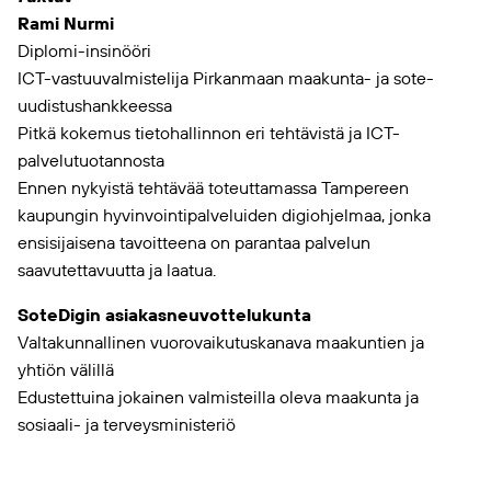
Rami Nurmi
Diplomi-insinööri
ICT-vastuuvalmistelija Pirkanmaan maakunta- ja sote-
uudistushankkeessa
Pitkä kokemus tietohallinnon eri tehtävistä ja ICT-
palvelutuotannosta
Ennen nykyistä tehtävää toteuttamassa Tampereen
kaupungin hyvinvointipalveluiden digiohjelmaa, jonka
ensisijaisena tavoitteena on parantaa palvelun
saavutettavuutta ja laatua.
SoteDigin asiakasneuvottelukunta
Valtakunnallinen vuorovaikutuskanava maakuntien ja
yhtiön välillä
Edustettuina jokainen valmisteilla oleva maakunta ja
sosiaali- ja terveysministeriö