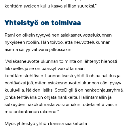
kehittämisvajeen kuilu kasvaisi liian suureksi.”
Yhteistyö on toimivaa
Rami on oikein tyytyväinen asiakasneuvottelukunnan
nykyiseen rooliin. Hän toivoo, että neuvottelukunnan
asema säilyy vahvana jatkossakin.
”Asiakasneuvottelukunnan toiminta on lähtenyt hienosti
liikkeelle, ja se on päässyt vaikuttamaan
kehittämistehtäviin. Luonnollisesti yhtiötä ohjaa hallitus ja
nähtäväksi jää, miten asiakasneuvottelukunnan ääni pysyy
kuuluvilla. Näiden lisäksi SoteDigillä on hankeohjausryhmä,
jonka tehtävänä on ohjata hankkeita. Hallintamallin ja
selkeyden näkökulmasta voisi ainakin todeta, että varsin
mielenkiintoinen rakenne.”
Myös yhteistyö yhtiön kanssa saa kiitosta.