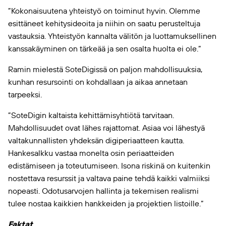
”Kokonaisuutena yhteistyö on toiminut hyvin. Olemme
esittäneet kehitysideoita ja niihin on saatu perusteltuja
vastauksia. Yhteistyön kannalta välitön ja luottamuksellinen
kanssakäyminen on tärkeää ja sen osalta huolta ei ole.”
Ramin mielestä SoteDigissä on paljon mahdollisuuksia,
kunhan resursointi on kohdallaan ja aikaa annetaan
tarpeeksi.
”SoteDigin kaltaista kehittämisyhtiötä tarvitaan.
Mahdollisuudet ovat lähes rajattomat. Asiaa voi lähestyä
valtakunnallisten yhdeksän digiperiaatteen kautta.
Hankesalkku vastaa monelta osin periaatteiden
edistämiseen ja toteutumiseen. Isona riskinä on kuitenkin
nostettava resurssit ja valtava paine tehdä kaikki valmiiksi
nopeasti. Odotusarvojen hallinta ja tekemisen realismi
tulee nostaa kaikkien hankkeiden ja projektien listoille.”
Faktat