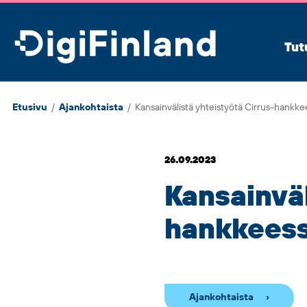
DigiFinland
Tut
Etusivu
/
Ajankohtaista
/
Kansainvälistä yhteistyötä Cirrus-hankke
26.09.2023
Kansainväl
hankkees
Ajankohtaista