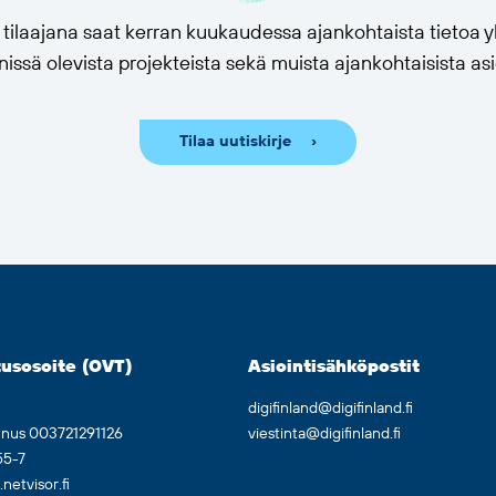
n tilaajana saat kerran kuukaudessa ajankohtaista tietoa
issä olevista projekteista sekä muista ajankohtaisista asi
Tilaa uutiskirje
usosoite (OVT)
Asiointisähköpostit
digifinland@digifinland.fi
nnus 003721291126
viestinta@digifinland.fi
55-7
etvisor.fi