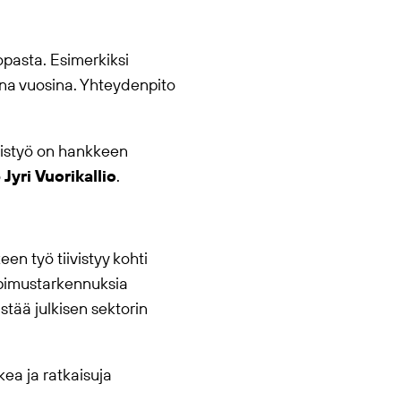
pasta. Esimerkiksi
ina vuosina. Yhteydenpito
istyö on hankkeen
ö
Jyri Vuorikallio
.
n työ tiivistyy kohti
opimustarkennuksia
stää julkisen sektorin
kea ja ratkaisuja