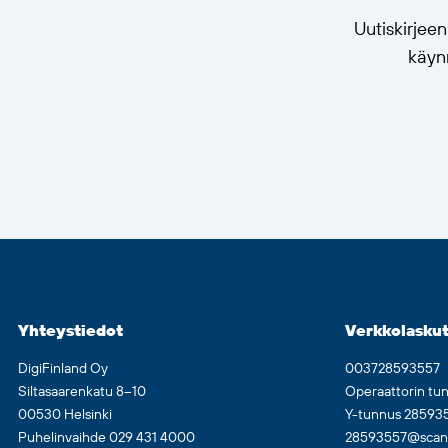
Uutiskirjee
käynn
Yhteystiedot
Verkkolaskut
DigiFinland Oy
003728593557
Siltasaarenkatu 8–10
Operaattorin tu
00530 Helsinki
Y-tunnus 28593
Puhelinvaihde 029 431 4000
28593557@scan.n