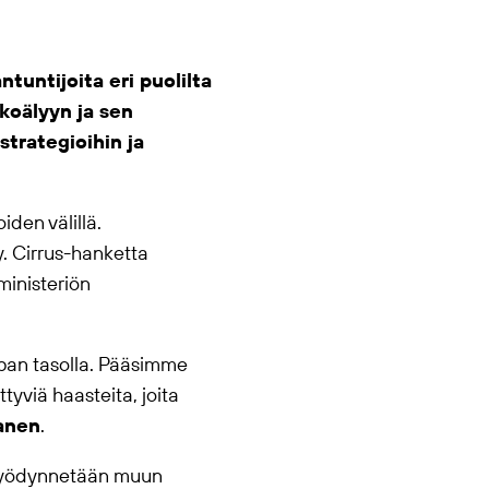
untijoita eri puolilta
koälyyn ja sen
istrategioihin ja
iden välillä.
. Cirrus-hanketta
ministeriön
pan tasolla. Pääsimme
yviä haasteita, joita
tanen
.
 hyödynnetään muun