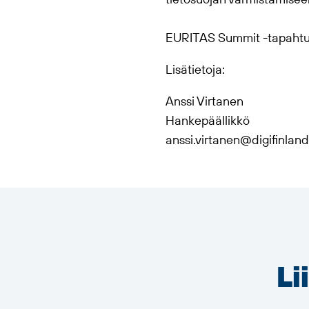
tietosuojan varmistamisee
EURITAS Summit -tapah
Lisätietoja:
Anssi Virtanen
Hankepäällikkö
anssi.virtanen@digifinland.
Li