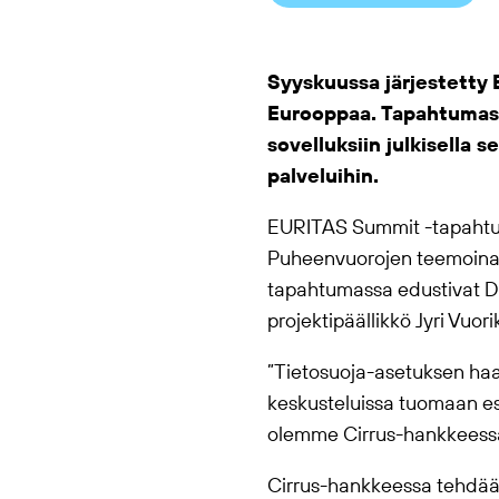
Syyskuussa järjestetty 
Eurooppaa. Tapahtumassa
sovelluksiin julkisella s
palveluihin.
EURITAS Summit -tapahtumass
Puheenvuorojen teemoina ta
tapahtumassa edustivat Dig
projektipäällikkö Jyri Vuorik
”Tietosuoja-asetuksen haa
keskusteluissa tuomaan esi
olemme Cirrus-hankkeessa
Cirrus-hankkeessa tehdää