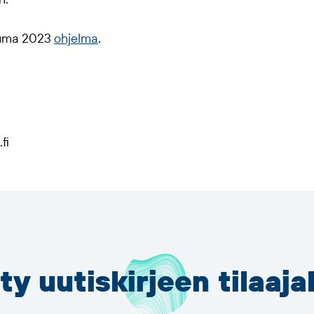
n.
tuma 2023
ohjelma
.
fi
ity uutiskirjeen tilaaja