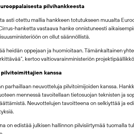
urooppalaisesta pilvihankkeesta
ta asti otettu mallia hankkeen totutukseen muualta Euroo
 Cirrus-hanketta vastaava hanke onnistuneesti aikaisemp
lisuusministeriöön on ollut säännöllistä.
ä heidän oppejaan ja huomioitaan. Tämänkaltainen yhte
ittävää”, kertoo valtiovarainministeriön projektipäällikk
pilvitoimittajien kanssa
parhaillaan neuvotteluja pilvitoimijoiden kanssa. Hankkee
oteen mennessä tavoitellaan tietosuojan teknisten ja s
ättämistä. Neuvottelujen tavoitteena on selkiyttää ja edi
tyksiä.
a on edistää julkisen hallinnon pilvisiirtymää tuomalla tu