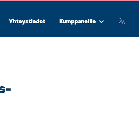
Yhteystiedot
Kumppaneille
Avaa
alavalikko
s-