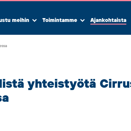
ustu meihin
Toimintamme
Ajankohtaista
Avaa
Avaa
alavalikko
alavalikko
essa
istä yhteistyötä Cirru
sa