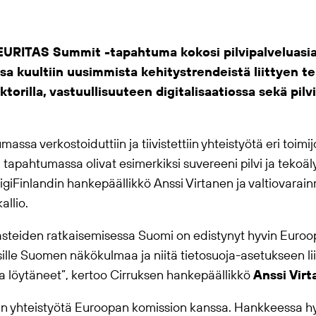
EURITAS Summit -tapahtuma kokosi pilvipalveluasiant
 kuultiin uusimmista kehitystrendeistä liittyen te
ektorilla, vastuullisuuteen digitalisaatiossa sekä pilv
a verkostoiduttiin ja tiivistettiin yhteistyötä eri toimijo
pahtumassa olivat esimerkiksi suvereeni pilvi ja tekoäly
iFinlandin hankepäällikkö Anssi Virtanen ja valtiovarain
allio.
steiden ratkaisemisessa Suomi on edistynyt hyvin Euroo
lle Suomen näkökulmaa ja niitä tietosuoja-asetukseen liitt
 löytäneet”, kertoo Cirruksen hankepäällikkö
Anssi Vir
n yhteistyötä Euroopan komission kanssa. Hankkeessa