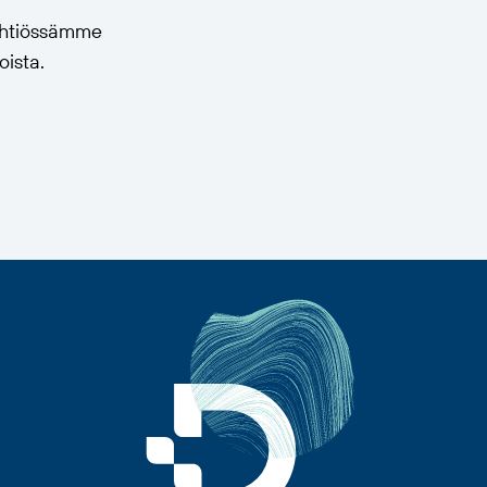
 yhtiössämme
oista.