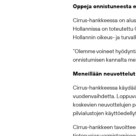
Oppeja onnistuneesta e
Cirrus-hankkeessa on alus
Hollannissa on toteutettu
Hollannin oikeus- ja turval
”Olemme voineet hyödyntä
onnistumisen kannalta merk
Meneillään neuvottelut 
Cirrus-hankkeessa käydään 
vuodenvaihdetta. Loppuvu
koskevien neuvottelujen pä
pilvialustojen käyttöedelly
Cirrus-hankkeen tavoitteen