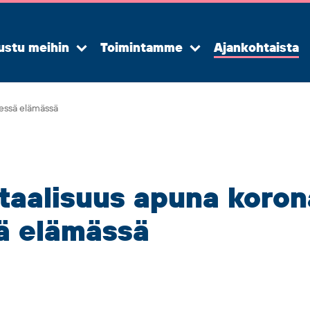
ustu meihin
Toimintamme
Ajankohtaista
Avaa
Avaa
alavalikko
alavalikko
sessä elämässä
itaalisuus apuna koro
sä elämässä