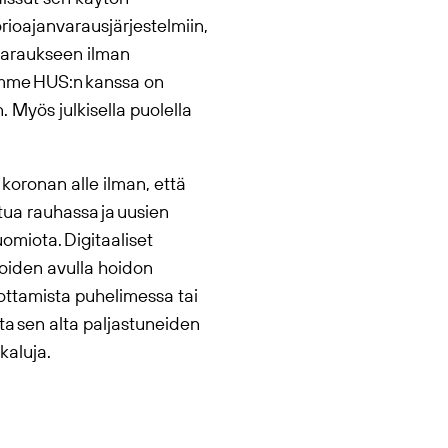
rioajanvarausjärjestelmiin,
nvaraukseen ilman
yömme HUS:n kanssa on
 Myös julkisella puolella
 koronan alle ilman, että
tua rauhassa ja uusien
uomiota. Digitaaliset
joiden avulla hoidon
ottamista puhelimessa tai
a sen alta paljastuneiden
ökaluja.