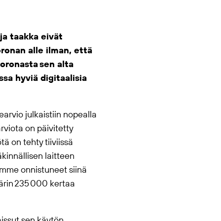
ja taakka eivät
ronan alle ilman, että
koronasta sen alta
sa hyviä digitaalisia
arvio julkaistiin nopealla
viota on päivitetty
ä on tehty tiiviissä
innällisen laitteen
lemme onnistuneet siinä
ärin 235 000 kertaa
aissut sen käytön