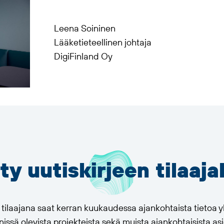
Leena Soininen
Lääketieteellinen johtaja
DigiFinland Oy
ity uutiskirjeen tilaaja
n tilaajana saat kerran kuukaudessa ajankohtaista tietoa
issä olevista projekteista sekä muista ajankohtaisista asi