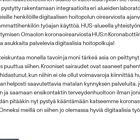
 pystytty rakentamaan integraatioita eri alueiden laborato
isille henkilöille digitaalisen hoitopolun oirearviosta aja
n ammattihenkilön työajan käyttöä. HUS-alueella yhteist
irtymisen
Omaolo
n koronaoirearviosta HUS:n Koronabottiin.
ja asukkaita palvelevia digitaalisia hoitopolkuja!
teiskuntaa monella tavoin ja moni tärkeä asia on peittynyt
us puuttua siihen. Krooniset sairaudet ovat saaneet pahen
idastunut, kun niihin ei ole ollut voimavaroja kiinnittää h
an helposti saavutettavia matalan kynnyksen palveluita, 
n ja saamaan ensikontaktin terveydenhuoltoon ilman jon
dän pitääkin nyt pystyä kääntämään katseemme koronast
nneksi meillä on siihen jo olemassa hyviä digitaalisia ty