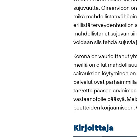
sujuvuutta. Oirearvioon on
mikä mahdollistaa vähäoire
erillistä terveydenhuollo
mahdollistanut sujuvan si
voidaan siis tehdä sujuvia 
Korona on vaurioittanut yh
meillä on ollut mahdollisu
sairauksien löytyminen on h
palvelut ovat parhaimmilla
tarvetta pääsee arvioimaa
vastaanotolle pääsyä. Mei
puutteiden korjaamiseen. O
Kirjoittaja