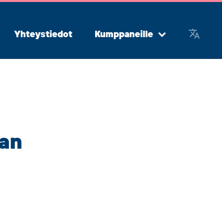
Yhteystiedot
Kumppaneille
Avaa
alavalikko
nan