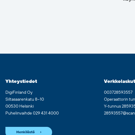
Yhteystiedot
Verkkolaskut
DigiFinland Oy
003728593557
Siltasaarenkatu 8–10
Operaattorin tu
00530 Helsinki
Y-tunnus 28593
Puhelinvaihde 029 431 4000
28593557@scan.n
Henkilöstö