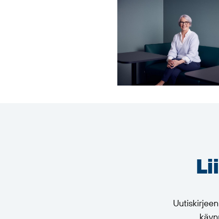
Li
Uutiskirjee
käynn