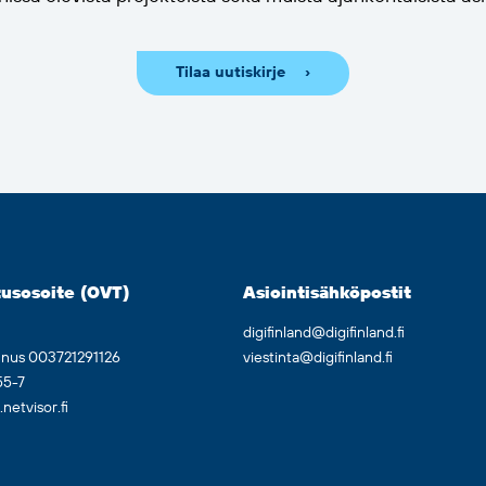
Tilaa uutiskirje
usosoite (OVT)
Asiointisähköpostit
digifinland@digifinland.fi
nnus 003721291126
viestinta@digifinland.fi
55-7
etvisor.fi