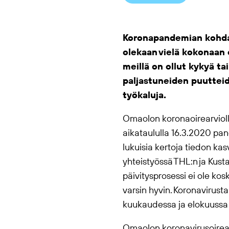
Koronapandemian kohdall
olekaan vielä kokonaan 
meillä on ollut kykyä ta
paljastuneiden puutteid
työkaluja.
Omaolo
n koronaoirearvioll
aikataululla 16.3.2020 pa
lukuisia kertoja tiedon kas
yhteistyössä THL:n ja Kust
päivitysprosessi ei ole ko
varsin hyvin. Koronavirust
kuukaudessa ja elokuussa 
Omaolo
n koronavirusoirear