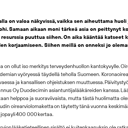
a on valoa näkyvissä, vaikka sen aiheuttama huoli 
ohi. Samaan aikaan moni tärkeä asia on peittynyt ko
i resurssia puuttua siihen. On aika kääntää katseet 
en korjaamiseen. Siihen meillä on onneksi jo olemas
a on ollut iso merkitys terveydenhuollon kantokyvylle. Oire
ndemian vyöryessä täydellä teholla Suomeen. Koronaoirear
vaessa ja kansallisen ohjeistuksen muuttuessa. Päivitystyöt
annus Oy Duodecimin asiantuntijalääkäreiden kanssa. Lääk
skaan helppoa ja suoraviivaista, mutta tästä huolimatta o
audin oirearviolomaketta on täytetty tänä vuonna keskimä
jopa yli 400 000 kertaa.
vion lääketieteellinen sisältö ei kuitenkaan yksin ole ratk