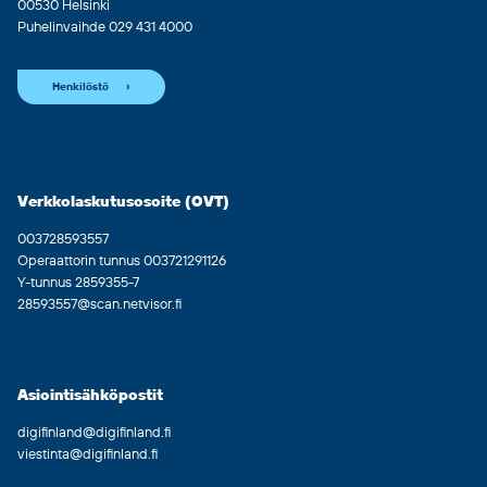
00530 Helsinki
Puhelinvaihde 029 431 4000
Henkilöstö
Verkkolaskutusosoite (OVT)
003728593557
Operaattorin tunnus 003721291126
Y-tunnus 2859355-7
28593557@scan.netvisor.fi
Asiointisähköpostit
digifinland@digifinland.fi
viestinta@digifinland.fi