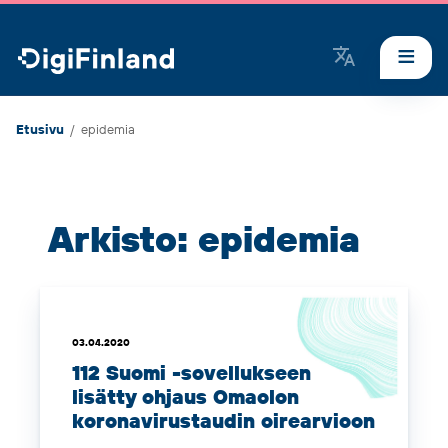
DigiFinland
Etusivu
/
epidemia
Arkisto: epidemia
03.04.2020
112 Suomi -sovellukseen
lisätty ohjaus
Omaolo
n
koronavirustaudin oirearvioon