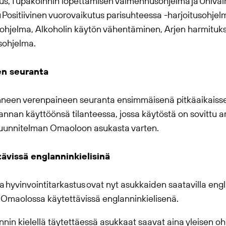
us, Tupakoinnin lopettamisen valmennusohjelma ja Univa
Positiivinen vuorovaikutus parisuhteessa -harjoitusohjelma,
ohjelma, Alkoholin käytön vähentäminen, Arjen harmituk
sohjelma.
n seuranta
onneen verenpaineen seuranta ensimmäisenä pitkäaikaiss
annan käyttöönsä tilanteessa, jossa käytöstä on sovittu 
suunnitelman
Omaolo
on asukasta varten.
tävissä englanninkielisinä
 ja hyvinvointitarkastus ovat nyt asukkaiden saatavilla eng
n
Omaolo
ssa käytettävissä englanninkielisenä.
in kielellä täytettäessä asukkaat saavat aina yleisen ohj