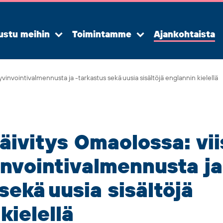
ustu meihin
Toimintamme
Ajankohtaista
Avaa
Avaa
alavalikko
alavalikko
 hyvinvointivalmennusta ja -tarkastus sekä uusia sisältöjä englannin kielellä
äivitys
Omaolo
ssa: vii
nvointivalmennusta ja
sekä uusia sisältöjä
kielellä