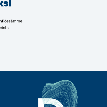
ksi
 yhtiössämme
oista.