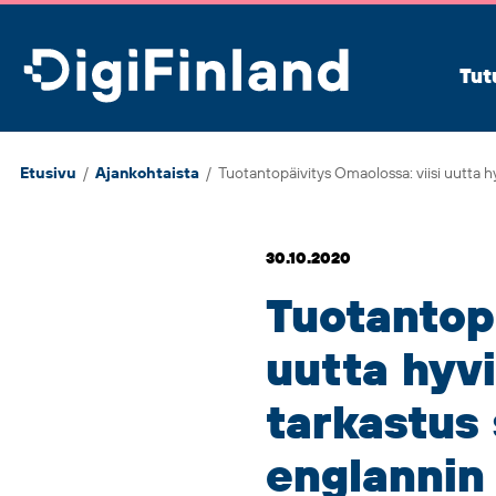
DigiFinland
Tut
Etusivu
/
Ajankohtaista
/
Tuotantopäivitys
Omaolo
ssa: viisi uutta
30.10.2020
Tuotantop
uutta hyvi
tarkastus 
englannin 