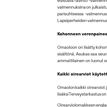
edistävä ravinto -valmenn
valmennuksina on julkaistu 
parisuhteessa -valmennus
Lapsiperheiden valmennu
Kohonneen verenpainee
Omaolo
on on lisätty koh
sisältönä. Asukas saa seur
ammattilainen on luonut 
Kaikki oirearviot käytet
Omaolo
n kaikki oirearviot
lisäksi Terveystarkastus o
Oirearviolomakkeen englann