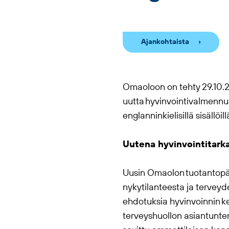
Ajankohtaista
Omaolo
on on tehty 29.10.2
uutta hyvinvointivalmennu
englanninkielisillä sisällöill
Uutena hyvinvointitark
Uusin
Omaolo
n tuotantopä
nykytilanteesta ja terveyde
ehdotuksia hyvinvoinnin keh
terveyshuollon asiantuntem