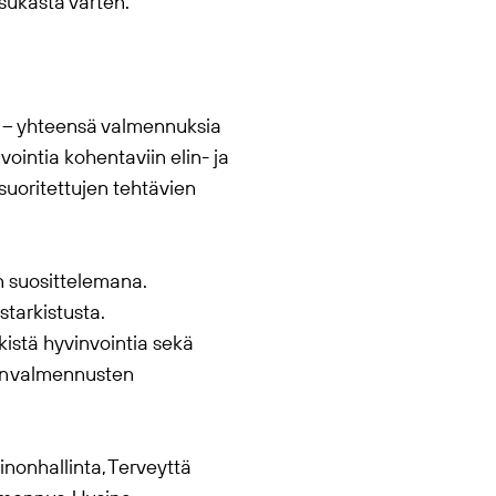
sukasta varten.
a – yhteensä valmennuksia
ointia kohentaviin elin- ja
uoritettujen tehtävien
n suosittelemana.
starkistusta.
istä hyvinvointia sekä
jen valmennusten
ainonhallinta, Terveyttä