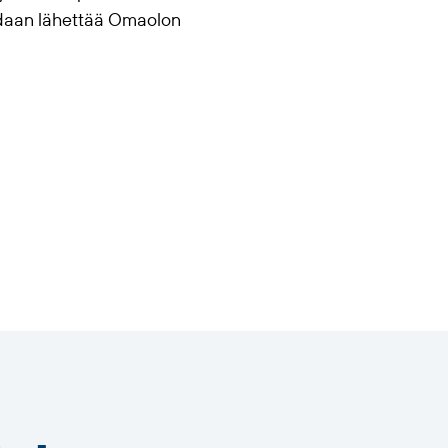
idaan lähettää
Omaolo
n