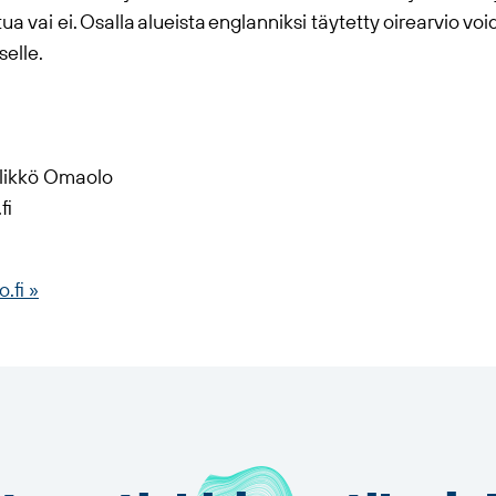
 vai ei. Osalla alueista englanniksi täytetty oirearvio vo
selle.
likkö
Omaolo
fi
o
.fi »