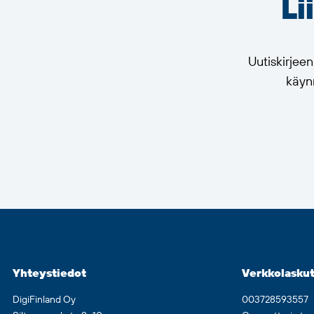
Li
Uutiskirjee
käynn
Yhteystiedot
Verkkolaskut
DigiFinland Oy
003728593557