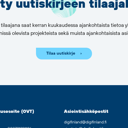
ity uutiskirjeen tilaaja
n tilaajana saat kerran kuukaudessa ajankohtaista tietoa
issä olevista projekteista sekä muista ajankohtaisista asi
Tilaa uutiskirje
usosoite (OVT)
Asiointisähköpostit
digifinland@digifinland.fi