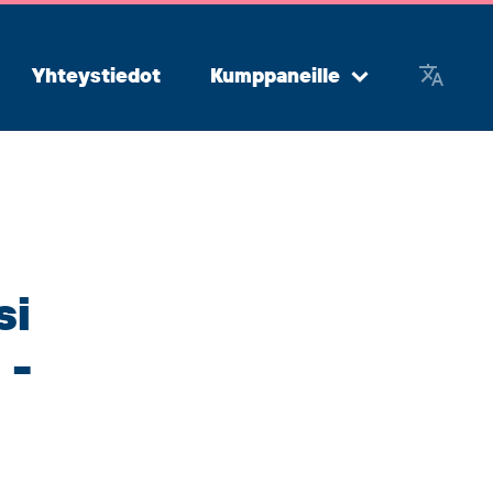
Yhteystiedot
Kumppaneille
Avaa
alavalikko
si
 -