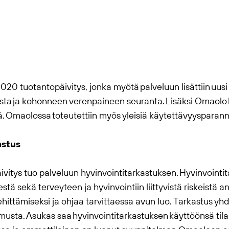
020 tuotantopäivitys, jonka myötä palveluun lisättiin uusi h
sta ja kohonneen verenpaineen seuranta. Lisäksi
Omaolo
ä.
Omaolo
ssa toteutettiin myös yleisiä käytettävyysparann
astus
ivitys tuo palveluun hyvinvointitarkastuksen. Hyvinvointi
stä sekä terveyteen ja hyvinvointiin liittyvistä riskeistä a
ittämiseksi ja ohjaa tarvittaessa avun luo. Tarkastus yhdi
usta. Asukas saa hyvinvointitarkastuksen käyttöönsä tila