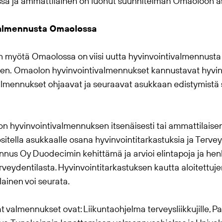
ssa ja ammattilainen on luonut suunnitelman
Omaolo
on a
ivalmennusta
Omaolo
ssa
en myötä
Omaolo
ssa on viisi uutta hyvinvointivalmennust
nen.
Omaolo
n hyvinvointivalmennukset kannustavat hyvinv
mennukset ohjaavat ja seuraavat asukkaan edistymistä s
o
n hyvinvointivalmennuksen itsenäisesti tai ammattilaise
tella asukkaalle osana hyvinvointitarkastuksia ja Tervey
nus Oy Duodecimin kehittämä ja arvioi elintapoja ja henk
rveydentilasta. Hyvinvointitarkastuksen kautta aloitettu
ainen voi seurata.
evat valmennukset ovat: Liikuntaohjelma terveysliikkujille, P