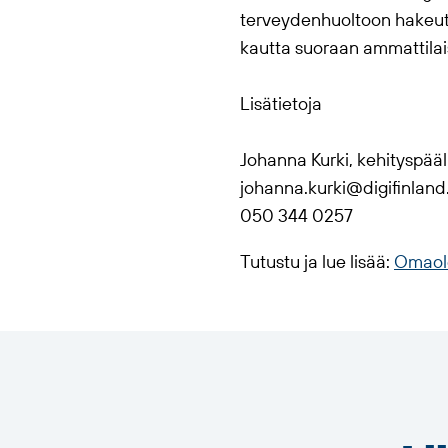
terveydenhuoltoon hakeutua
kautta suoraan ammattilai
Lisätietoja
Johanna Kurki, kehityspääl
johanna.kurki@digifinland.
050 344 0257
Tutustu ja lue lisää:
Omaol