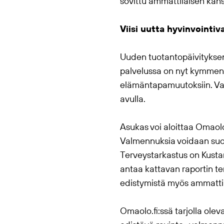
sovittu ammattilaisen kan
Viisi uutta hyvinvoint
Uuden tuotantopäivityks
palvelussa on nyt kymme
elämäntapamuutoksiin. Val
avulla.
Asukas voi aloittaa
Omaol
Valmennuksia voidaan suosi
Terveystarkastus on Kustan
antaa kattavan raportin te
edistymistä myös ammattil
Omaolo
.fi:ssä tarjolla ol