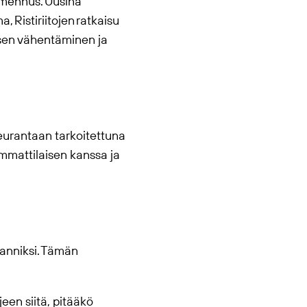
lmennus. Uusina
 Ristiriitojen ratkaisu
sen vähentäminen ja
eurantaan tarkoitettuna
ammattilaisen kanssa ja
lanniksi. Tämän
een siitä, pitääkö