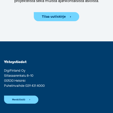
projekteista sekä muista ajankohtaisista asioista.
Tilaa uutiskirje
Yhteystiedot
DigiFinland Oy
Siltasaarenkatu 8–10
00530 Helsinki
Puhelinvaihde 029 431 4000
Henkilöstö