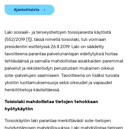
Ajankohtaista
Laki sosiaali- ja terveystietojen toissijaisesta käytöstä
(552/2019 [1]), tässä nimellä toisiolaki, tuli voimaan
presidentin esittelyssä 26.4.2019. Laki on säädetty
tavoitteena parantaa palvelunantajan edellytyksiä hoitaa
tehtäväänsä ja samalla mahdollistaa asiakkaiden paremmat
palvelut ja rekisteröidyn perustuslain mukainen oikeus
sote-palvelujen saamiseen. Tavoitteena on lisäksi turvata
yksilön luottamuksensuoja sekä oikeudet ja vapaudet
henkilötietoja käsiteltäessä.
Toisiolaki mahdollistaa tietojen tehokkaan
hyötykäytön
Toisiokäytön laki parantaa merkittävästi sote-tietojen
hyödyntämisen mahdollisuuksia. Laki mahdollistaa tietojen