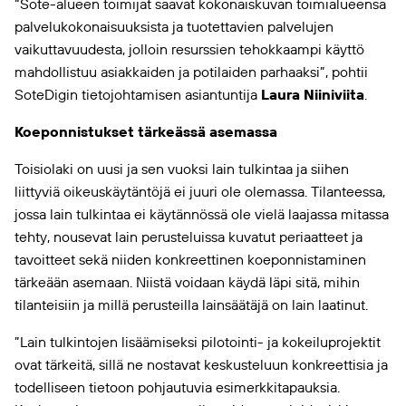
“Sote-alueen toimijat saavat kokonaiskuvan toimialueensa
palvelukokonaisuuksista ja tuotettavien palvelujen
vaikuttavuudesta, jolloin resurssien tehokkaampi käyttö
mahdollistuu asiakkaiden ja potilaiden parhaaksi”, pohtii
SoteDigin tietojohtamisen asiantuntija
Laura Niiniviita
.
Koeponnistukset tärkeässä asemassa
Toisiolaki on uusi ja sen vuoksi lain tulkintaa ja siihen
liittyviä oikeuskäytäntöjä ei juuri ole olemassa. Tilanteessa,
jossa lain tulkintaa ei käytännössä ole vielä laajassa mitassa
tehty, nousevat lain perusteluissa kuvatut periaatteet ja
tavoitteet sekä niiden konkreettinen koeponnistaminen
tärkeään asemaan. Niistä voidaan käydä läpi sitä, mihin
tilanteisiin ja millä perusteilla lainsäätäjä on lain laatinut.
”Lain tulkintojen lisäämiseksi pilotointi- ja kokeiluprojektit
ovat tärkeitä, sillä ne nostavat keskusteluun konkreettisia ja
todelliseen tietoon pohjautuvia esimerkkitapauksia.