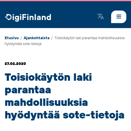
DigiFinland
Etusivu
/
Ajankohtaista
/
Toisiokäytön laki parantaa mahdollisuuksia
hyödyntää sote-tietoja
27.02.2020
Toisiokäytön laki
parantaa
mahdollisuuksia
hyödyntää sote-tietoja