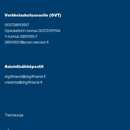
Verkkolaskutusosoite (OVT)
003728593557
Operaattorin tunnus 003721291126
Y-tunnus 2859355-7
28593557@scan.netvisor.fi
Asiointisähköpostit
digifinland@digifinland.fi
viestinta@digifinland.fi
Tietosuoja