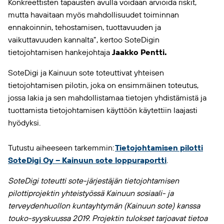
Konkreettisten tapausten avulla voidaan arvioida riskit,
mutta havaitaan myös mahdollisuudet toiminnan
ennakoinnin, tehostamisen, tuottavuuden ja
vaikuttavuuden kannalta”, kertoo SoteDigin
tietojohtamisen hankejohtaja
Jaakko Pentti.
SoteDigi ja Kainuun sote toteuttivat yhteisen
tietojohtamisen pilotin, joka on ensimmäinen toteutus,
jossa lakia ja sen mahdollistamaa tietojen yhdistämistä ja
tuottamista tietojohtamisen käyttöön käytettiin laajasti
hyödyksi.
Tutustu aiheeseen tarkemmin:
Tietojohtamisen pilotti
SoteDigi Oy – Kainuun sote loppuraportti
.
SoteDigi toteutti sote-järjestäjän tietojohtamisen
pilottiprojektin yhteistyössä Kainuun sosiaali- ja
terveydenhuollon kuntayhtymän (Kainuun sote) kanssa
touko-syyskuussa 2019. Projektin tulokset tarjoavat tietoa