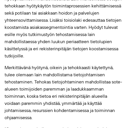
tehokkaan hyötykäytön toimintaprosessien kehittämisessä
sekä potilaan tai asiakkaan hoidon ja palvelujen
yhteensovittamisessa. Lisäksi toisiolaki edesauttaa tietojen
koostamista asiakassegmentointia varten. Hyödyt tulevat
esille myös tutkimustyön tehostamisessa lain
mahdollistaessa yhden luukun periaatteen tietolupien
käsittelyssä ja eri rekisterinpitäjän tietojen koostamisessa
tutkijoille.
Merkittävänä hyötynä, oikein ja tehokkaasti käytettynä,
tulee olemaan lain mahdollistama tietojohtamisen
tehostaminen. Tehokas tietojohtaminen mahdollistaa sote-
alueen toimijoiden paremman ja laadukkaamman
toiminnan, koska tietoa eri rekisterinpitäjän alueella
voidaan paremmin yhdistää, ymmärtää ja käyttää
johtamisessa, resurssien kohdentamisessa ja toiminnan
ohjaamisessa.