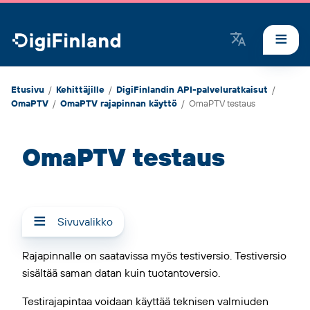
DigiFinland
Etusivu
/
Kehittäjille
/
DigiFinlandin API-palveluratkaisut
/
OmaPTV
/
OmaPTV rajapinnan käyttö
/
OmaPTV testaus
OmaPTV testaus
Sivuvalikko
Rajapinnalle on saatavissa myös testiversio. Testiversio
sisältää saman datan kuin tuotantoversio.
Testirajapintaa voidaan käyttää teknisen valmiuden