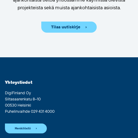
ajankohtaista tietoa yhtiössämme käynnissä olevista
projekteista sekä muista ajankohtaisista asioista.
Tilaa uutiskirje
Yhteystiedot
DigiFinland Oy
Siltasaarenkatu 8–10
00530 Helsinki
Puhelinvaihde 029 431 4000
Henkilöstö