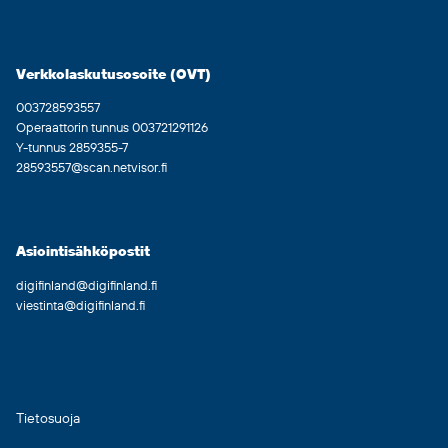
Verkkolaskutusosoite (OVT)
003728593557
Operaattorin tunnus 003721291126
Y-tunnus 2859355-7
28593557@scan.netvisor.fi
Asiointisähköpostit
digifinland@digifinland.fi
viestinta@digifinland.fi
Tietosuoja