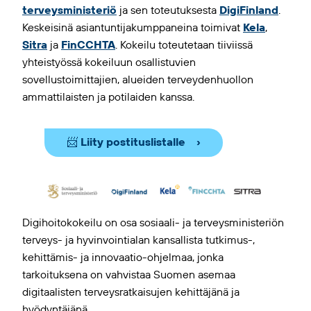
terveysministeriö
ja sen toteutuksesta
DigiFinland
.
Keskeisinä asiantuntijakumppaneina toimivat
Kela
,
Sitra
ja
FinCCHTA
. Kokeilu toteutetaan tiiviissä
yhteistyössä kokeiluun osallistuvien
sovellustoimittajien, alueiden terveydenhuollon
ammattilaisten ja potilaiden kanssa.
📨 Liity postituslistalle
Digihoitokokeilu on osa sosiaali- ja terveysministeriön
terveys- ja hyvinvointialan kansallista tutkimus-,
kehittämis- ja innovaatio-ohjelmaa, jonka
tarkoituksena on vahvistaa Suomen asemaa
digitaalisten terveysratkaisujen kehittäjänä ja
hyödyntäjänä.​