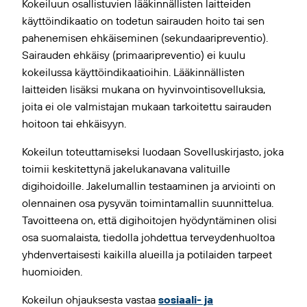
Kokeiluun osallistuvien lääkinnällisten laitteiden
käyttöindikaatio on todetun sairauden hoito tai sen
pahenemisen ehkäiseminen (sekundaaripreventio).
Sairauden ehkäisy (primaaripreventio) ei kuulu
kokeilussa käyttöindikaatioihin. Lääkinnällisten
laitteiden lisäksi mukana on hyvinvointisovelluksia,
joita ei ole valmistajan mukaan tarkoitettu sairauden
hoitoon tai ehkäisyyn.
Kokeilun toteuttamiseksi luodaan Sovelluskirjasto, joka
toimii keskitettynä jakelukanavana valituille
digihoidoille. Jakelumallin testaaminen ja arviointi on
olennainen osa pysyvän toimintamallin suunnittelua.
Tavoitteena on, että digihoitojen hyödyntäminen olisi
osa suomalaista, tiedolla johdettua terveydenhuoltoa
yhdenvertaisesti kaikilla alueilla ja potilaiden tarpeet
huomioiden.
Kokeilun ohjauksesta vastaa
sosiaali- ja