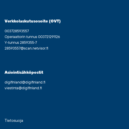
Verkkolaskutusosoite (OVT)
003728593557
Operaattorin tunnus 003721291126
Y-tunnus 2859355-7
28593557@scan.netvisor.fi
Asiointisähköpostit
digifinland@digifinland.fi
viestinta@digifinland.fi
Tietosuoja