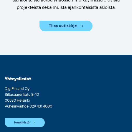
projekteista sekä muista ajankohtaisista asioista.
Tilaa uutiskirje
Yhteystiedot
DigiFinland Oy
Siltasaarenkatu 8–10
00530 Helsinki
Puhelinvaihde 029 431 4000
Henkilöstö