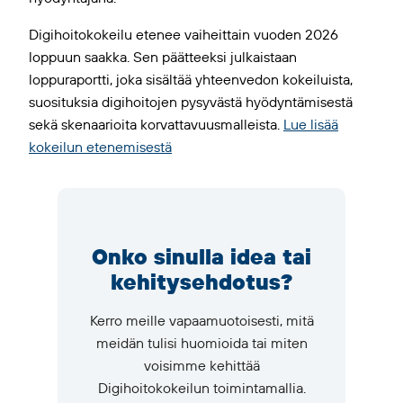
Digihoitokokeilu etenee vaiheittain vuoden 2026
loppuun saakka. Sen päätteeksi julkaistaan
loppuraportti, joka sisältää yhteenvedon kokeiluista,
suosituksia digihoitojen pysyvästä hyödyntämisestä
sekä skenaarioita korvattavuusmalleista.
Lue lisää
kokeilun etenemisestä
Onko sinulla idea tai
kehitysehdotus?
Kerro meille vapaamuotoisesti, mitä
meidän tulisi huomioida tai miten
voisimme kehittää
Digihoitokokeilun toimintamallia.