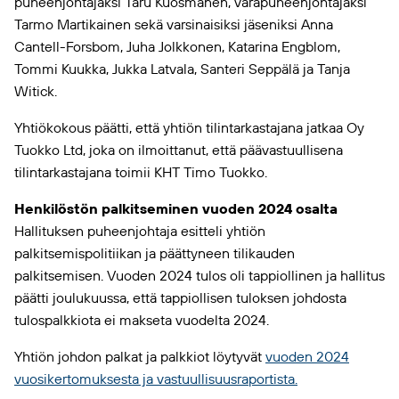
puheenjohtajaksi Taru Kuosmanen, varapuheenjohtajaksi
Tarmo Martikainen sekä varsinaisiksi jäseniksi Anna
Cantell-Forsbom, Juha Jolkkonen, Katarina Engblom,
Tommi Kuukka, Jukka Latvala, Santeri Seppälä ja Tanja
Witick.
Yhtiökokous päätti, että yhtiön tilintarkastajana jatkaa Oy
Tuokko Ltd, joka on ilmoittanut, että päävastuullisena
tilintarkastajana toimii KHT Timo Tuokko.
Henkilöstön palkitseminen vuoden 2024 osalta
Hallituksen puheenjohtaja esitteli yhtiön
palkitsemispolitiikan ja päättyneen tilikauden
palkitsemisen. Vuoden 2024 tulos oli tappiollinen ja hallitus
päätti joulukuussa, että tappiollisen tuloksen johdosta
tulospalkkiota ei makseta vuodelta 2024.
Yhtiön johdon palkat ja palkkiot löytyvät
vuoden 2024
vuosikertomuksesta ja vastuullisuusraportista.