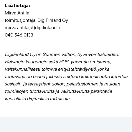
Lisätietoja:
Mirva Antila
toimitusjohtaja, DigiFinland Oy
mirva.antila(at)digifinland.fi
040 546 0133
DigiFinland Oy on Suomen valtion, hyvinvointialueiden,
Helsingin kaupungin sekä HUS-yhtymän omistama,
valtakunnallisesti toimiva erityistehtäväyhtiö, jonka
tehtävänä on osana julkisen sektorin kokonaisuutta kehittää
sosiaali- ja terveydenhuollon, pelastustoimen ja muiden
toimialojen tuottavuutta ja vaikuttavuutta parantavia
kansallisia digitaalisia ratkaisuja.