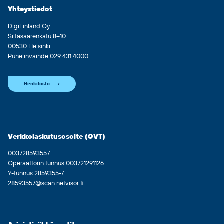
Yhteystiedot
DigiFinland Oy
Siltasaarenkatu 8–10
00530 Helsinki
Puhelinvaihde 029 431 4000
Henkilöstö
Verkkolaskutusosoite (OVT)
003728593557
Operaattorin tunnus 003721291126
Y-tunnus 2859355-7
28593557@scan.netvisor.fi