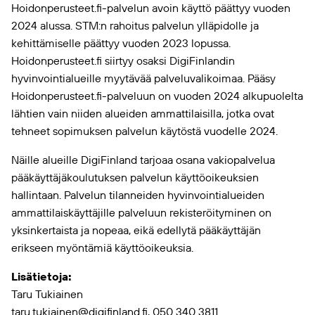
Hoidonperusteet.fi-palvelun avoin käyttö päättyy vuoden
2024 alussa. STM:n rahoitus palvelun ylläpidolle ja
kehittämiselle päättyy vuoden 2023 lopussa.
Hoidonperusteet.fi siirtyy osaksi DigiFinlandin
hyvinvointialueille myytävää palveluvalikoimaa. Pääsy
Hoidonperusteet.fi-palveluun on vuoden 2024 alkupuolelta
lähtien vain niiden alueiden ammattilaisilla, jotka ovat
tehneet sopimuksen palvelun käytöstä vuodelle 2024.
Näille alueille DigiFinland tarjoaa osana vakiopalvelua
pääkäyttäjäkoulutuksen palvelun käyttöoikeuksien
hallintaan. Palvelun tilanneiden hyvinvointialueiden
ammattilaiskäyttäjille palveluun rekisteröityminen on
yksinkertaista ja nopeaa, eikä edellytä pääkäyttäjän
erikseen myöntämiä käyttöoikeuksia.
Lisätietoja:
Taru Tukiainen
taru.tukiainen@digifinland.fi, 050 340 3811