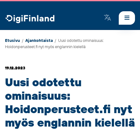
DigiFinland
Etusivu
/
Ajankohtaista
/
Uusi odotettu ominaisuus:
Hoidonperusteet.fi nyt myös englannin kielellä
19.12.2023
Uusi odotettu
ominaisuus:
Hoidonperusteet.fi nyt
myös englannin kielellä