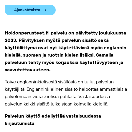
Ajankohtaista
Hoidonperusteet.fi-palvelu on päivitetty joulukuussa
2023. Päivityksen myötä palvelun sisältö sekä
käyttöliittymä ovat nyt käytettävissä myös englannin
kielellä, suomen ja ruotsin kielen lisäksi. Samalla
palveluun tehty myös korjauksia käytettävyyteen ja
saavutettavuuteen.
Toive englanninkielisestä sisällöstä on tullut palvelun
käyttäjiltä. Englanninkielinen sisältö helpottaa ammattilaisia
palvelemaan vieraskielisiä potilaita. Vastaisuudessa
palvelun kaikki sisältö julkaistaan kolmella kielellä.
Palvelun käyttö edellyttää vastaisuudessa
kirjautumista