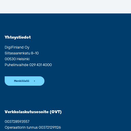
Yhteystiedot
DigiFinland Oy
Siltasaarenkatu 8–10
00530 Helsinki
Puhelinvaihde 029 431 4000
Henkilöstö
Verkkolaskutusosoite (OVT)
003728593557
Operaattorin tunnus 003721291126