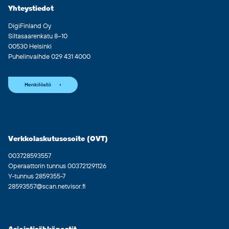
Yhteystiedot
DigiFinland Oy
Siltasaarenkatu 8–10
00530 Helsinki
Puhelinvaihde 029 431 4000
Henkilöstö
Verkkolaskutusosoite (OVT)
003728593557
Operaattorin tunnus 003721291126
Y-tunnus 2859355-7
28593557@scan.netvisor.fi