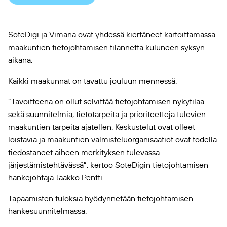
SoteDigi ja Vimana ovat yhdessä kiertäneet kartoittamassa
maakuntien tietojohtamisen tilannetta kuluneen syksyn
aikana.
Kaikki maakunnat on tavattu jouluun mennessä.
”Tavoitteena on ollut selvittää tietojohtamisen nykytilaa
sekä suunnitelmia, tietotarpeita ja prioriteetteja tulevien
maakuntien tarpeita ajatellen. Keskustelut ovat olleet
loistavia ja maakuntien valmisteluorganisaatiot ovat todella
tiedostaneet aiheen merkityksen tulevassa
järjestämistehtävässä”, kertoo SoteDigin tietojohtamisen
hankejohtaja Jaakko Pentti.
Tapaamisten tuloksia hyödynnetään tietojohtamisen
hankesuunnitelmassa.