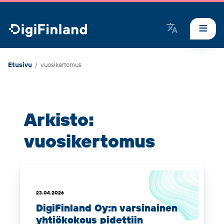
DigiFinland
Etusivu
/
vuosikertomus
Arkisto:
vuosikertomus
23.04.2026
DigiFinland Oy:n varsinainen
yhtiökokous pidettiin