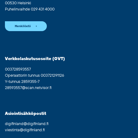
00530 Helsinki
Puhelinvaihde 029 431 4000
Henkilöstö
Verkkolaskutusosoite (OVT)
003728593557
Operaattorin tunnus 003721291126
Y-tunnus 2859355-7
28593557@scan.netvisor.fi
Asiointisähköpostit
digifinland@digifinland.fi
viestinta@digifinland.fi