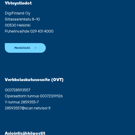
Yhteystiedot
DigiFinland Oy
Siltasaarenkatu 8–10
00530 Helsinki
Puhelinvaihde 029 431 4000
Henkilöstö
Verkkolaskutusosoite (OVT)
003728593557
Operaattorin tunnus 003721291126
Y-tunnus 2859355-7
28593557@scan.netvisor.fi
Asiointisähköpostit