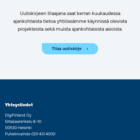
Uutiskirjeen tilaajana saat kerran kuukaudessa
ajankohtaista tietoa yhtiössämme käynnissä olevista
projekteista sekä muista ajankohtaisista asioista.
Tilaa uutiskirje
Yhteystiedot
DigiFinland Oy
Siltasaarenkatu 8–10
00530 Helsinki
Puhelinvaihde 029 431 4000