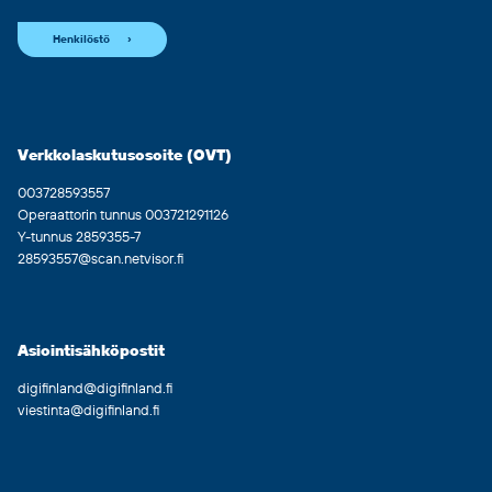
Henkilöstö
Verkkolaskutusosoite (OVT)
003728593557
Operaattorin tunnus 003721291126
Y-tunnus 2859355-7
28593557@scan.netvisor.fi
Asiointisähköpostit
digifinland@digifinland.fi
viestinta@digifinland.fi