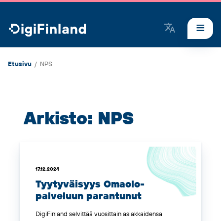
DigiFinland
Etusivu
/
NPS
Arkisto: NPS
17.12.2024
Tyytyväisyys
Omaolo
-
palveluun parantunut
DigiFinland selvittää vuosittain asiakkaidensa