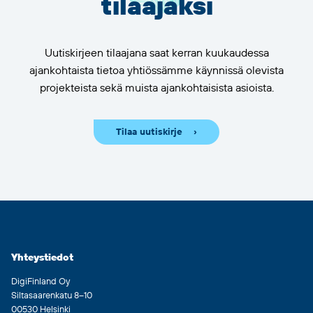
tilaajaksi
Uutiskirjeen tilaajana saat kerran kuukaudessa
ajankohtaista tietoa yhtiössämme käynnissä olevista
projekteista sekä muista ajankohtaisista asioista.
Tilaa uutiskirje
Yhteystiedot
DigiFinland Oy
Siltasaarenkatu 8–10
00530 Helsinki