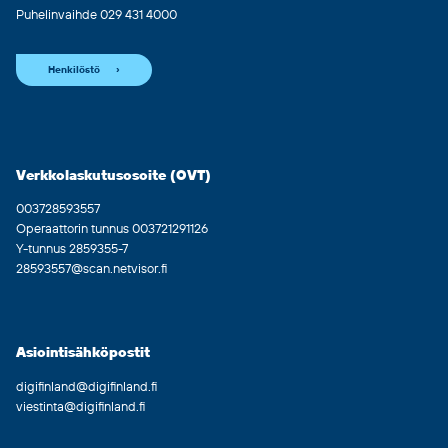
Puhelinvaihde 029 431 4000
Henkilöstö
Verkkolaskutusosoite (OVT)
003728593557
Operaattorin tunnus 003721291126
Y-tunnus 2859355-7
28593557@scan.netvisor.fi
Asiointisähköpostit
digifinland@digifinland.fi
viestinta@digifinland.fi