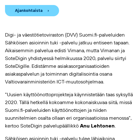
Ajankohtaista
Digi- ja väestötietoviraston (DVV) Suomi.fi-palveluiden
Sähköisen asioinnin tuki -palvelu jatkuu entiseen tapaan.
Aikaisemmin palvelua edisti Vimana, mutta Vimanan ja
SoteDigin yhdistyessä helmikuussa 2020, palvelu siirtyi
SoteDigille. Edistämme asiakasorganisaatioiden
asiakaspalvelun ja toiminnan digitalisointia osana
Valtiovarainministeriön ICT-muutosohjelmaa.
”Uusien käyttöönottoprojekteja käynnistetään taas syksyllä
2020. Tällä hetkellä kokoamme kokonaiskuvaa siitä, missä
Suomi.fi-palveluiden käyttöönottojen ja niiden
suunnitelmien osalta ollaan eri organisaatioissa menossa”,
kertoo SoteDigin palvelupäällikkö
Anu Lehtonen
.
Sähköisen asioinnin tuki -palvelu tulee lähiaikoina