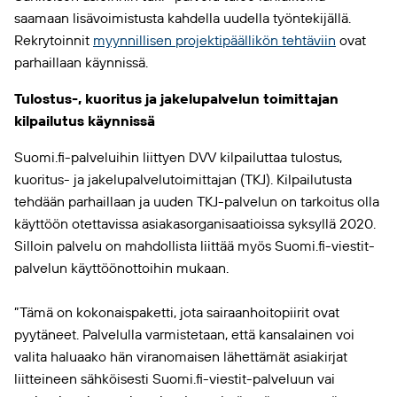
saamaan lisävoimistusta kahdella uudella työntekijällä.
Rekrytoinnit
myynnillisen projektipäällikön tehtäviin
ovat
parhaillaan käynnissä.
Tulostus-, kuoritus ja jakelupalvelun toimittajan
kilpailutus käynnissä
Suomi.fi-palveluihin liittyen DVV kilpailuttaa tulostus,
kuoritus- ja jakelupalvelutoimittajan (TKJ). Kilpailutusta
tehdään parhaillaan ja uuden TKJ-palvelun on tarkoitus olla
käyttöön otettavissa asiakasorganisaatioissa syksyllä 2020.
Silloin palvelu on mahdollista liittää myös Suomi.fi-viestit-
palvelun käyttöönottoihin mukaan.
”Tämä on kokonaispaketti, jota sairaanhoitopiirit ovat
pyytäneet. Palvelulla varmistetaan, että kansalainen voi
valita haluaako hän viranomaisen lähettämät asiakirjat
liitteineen sähköisesti Suomi.fi-viestit-palveluun vai