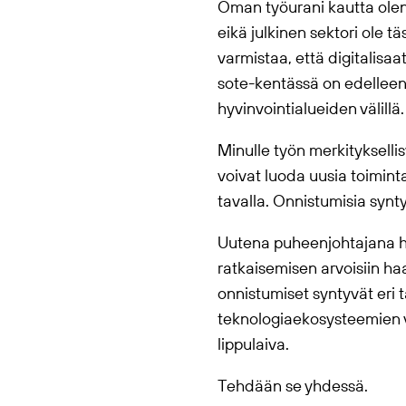
Oman työurani kautta olen n
eikä julkinen sektori ole t
varmistaa, että digitalisaa
sote-kentässä on edelleen 
hyvinvointialueiden välill
Minulle työn merkitykselli
voivat luoda uusia toimint
tavalla. Onnistumisia synty
Uutena puheenjohtajana hal
ratkaisemisen arvoisiin haa
onnistumiset syntyvät eri 
teknologiaekosysteemien v
lippulaiva.
Tehdään se yhdessä.