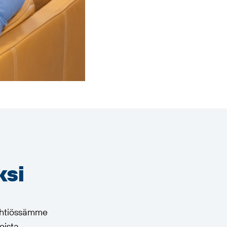
ksi
 yhtiössämme