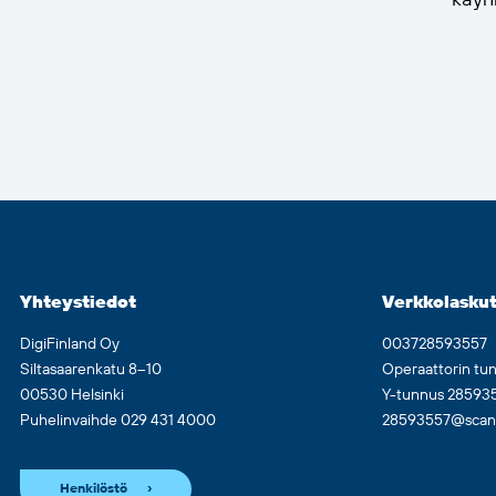
käynn
Yhteystiedot
Verkkolaskut
DigiFinland Oy
003728593557
Siltasaarenkatu 8–10
Operaattorin tu
00530 Helsinki
Y-tunnus 28593
Puhelinvaihde 029 431 4000
28593557@scan.n
Henkilöstö