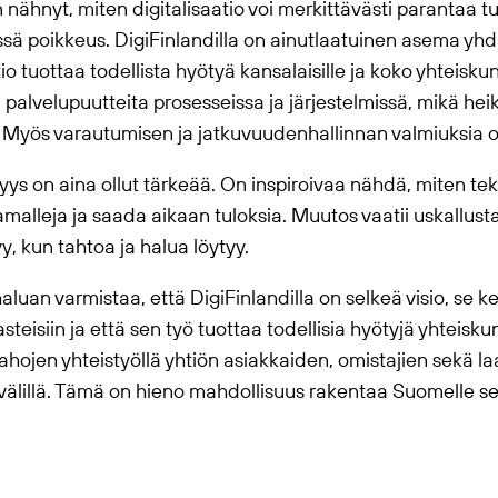
ähnyt, miten digitalisaatio voi merkittävästi parantaa tuo
ässä poikkeus. DigiFinlandilla on ainutlaatuinen asema yhdis
tio tuottaa todellista hyötyä kansalaisille ja koko yhteiskun
palvelupuutteita prosesseissa ja järjestelmissä, mikä hei
ä. Myös varautumisen ja jatkuvuudenhallinnan valmiuksia o
syys on aina ollut tärkeää. On inspiroivaa nähdä, miten te
amalleja ja saada aikaan tuloksia. Muutos vaatii uskallust
y, kun tahtoa ja halua löytyy.
uan varmistaa, että DigiFinlandilla on selkeä visio, se kes
steisiin ja että sen työ tuottaa todellisia hyötyjä yhteisku
tahojen yhteistyöllä yhtiön asiakkaiden, omistajien sekä 
älillä. Tämä on hieno mahdollisuus rakentaa Suomelle se