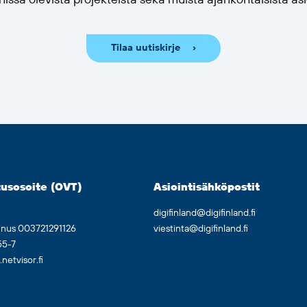
issä olevista projekteista sekä muista ajankohtaisista asi
Tilaa uutiskirje
usosoite (OVT)
Asiointisähköpostit
digifinland@digifinland.fi
nnus 003721291126
viestinta@digifinland.fi
55-7
etvisor.fi