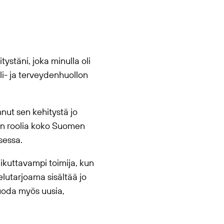
ystäni, joka minulla oli
li- ja terveydenhuollon
nut sen kehitystä jo
din roolia koko Suomen
sessa.
aikuttavampi toimija, kun
lutarjoama sisältää jo
luoda myös uusia,