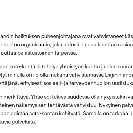
landin hallituksen puheenjohtajana ovat vahvistaneet käsit
nland on organisaatio, joka aidosti haluaa kehittää sosiaa
ä auttaa pelastustoimen tarpeissa.
aan sote-kentällä tehdyn yhteistyön kautta ja olen seuran
 Nyt minulla on ilo olla mukana vahvistamassa DigiFinlan
täjänä, erityisesti sosiaali- ja terveydenhuollon uudistuk
n merkittävä. Yhtiö voi tulevaisuudessa olla nykyistäkin v
yhteinen näkemys sen tehtävästä vahvistuu. Nykyinen palve
voidaan edistää sote-kentän kehitystä. Samalla on tärkeää 
ttavia palveluita.