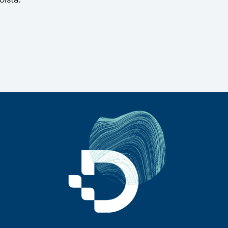
oista.