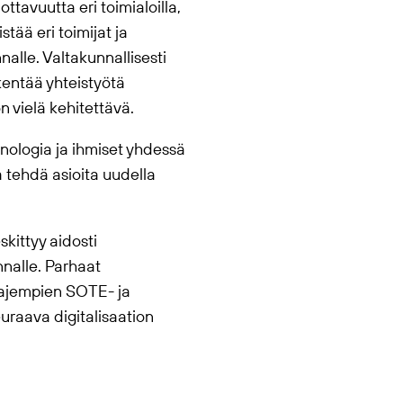
ttavuutta eri toimialoilla,
tää eri toimijat ja
nalle. Valtakunnallisesti
kentää yhteistyötä
n vielä kehitettävä.
knologia ja ihmiset yhdessä
a tehdä asioita uudella
kittyy aidosti
nnalle. Parhaat
laajempien SOTE- ja
uraava digitalisaation