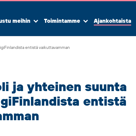
ustu meihin
Toimintamme
Ajankohtaista
Avaa
Avaa
alavalikko
alavalikko
DigiFinlandista entistä vaikuttavamman
li ja yhteinen suunta
giFinlandista entistä
vamman