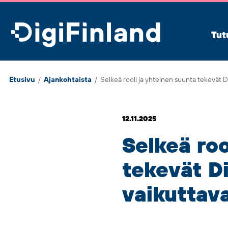
DigiFinland
Tut
Etusivu
/
Ajankohtaista
/
Selkeä rooli ja yhteinen suunta tekevät 
12.11.2025
Selkeä roo
tekevät Di
vaikutta