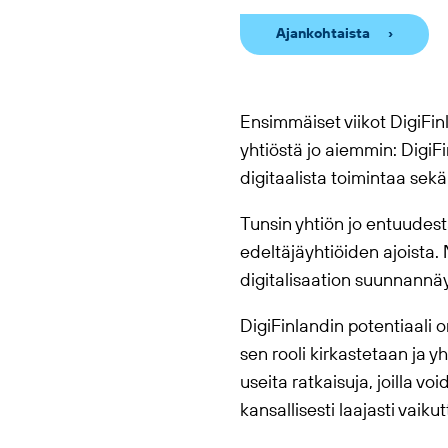
Ajankohtaista
Ensimmäiset viikot DigiFin
yhtiöstä jo aiemmin: DigiFi
digitaalista toimintaa sek
Tunsin yhtiön jo entuudest
edeltäjäyhtiöiden ajoista.
digitalisaation suunnannäyt
DigiFinlandin potentiaali o
sen rooli kirkastetaan ja 
useita ratkaisuja, joilla 
kansallisesti laajasti vaiku