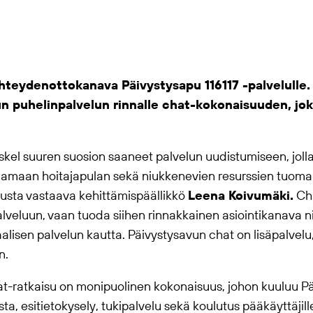
 yhteydenottokanava
Päivystysapu 116117
-palvelulle.
n puhelinpalvelun rinnalle chat-kokonaisuuden, jo
kel suuren suosion saaneet palvelun uudistumiseen, jol
aamaan hoitajapulan sekä niukkenevien resurssien tuom
usta vastaava kehittämispäällikkö
Leena Koivumäki.
Cha
lveluun, vaan tuoda siihen rinnakkainen asiointikanava niil
alisen palvelun kautta. Päivystysavun chat on lisäpalvelu,
n.
at-ratkaisu on monipuolinen kokonaisuus, johon kuuluu Pä
a, esitietokysely, tukipalvelu sekä koulutus pääkäyttäji