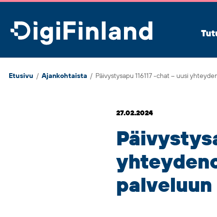
DigiFinland
Tut
Etusivu
/
Ajankohtaista
/
Päivystysapu 116117
-chat – uusi yhteyde
27.02.2024
Päivystys
yhteydeno
palveluun