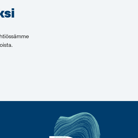
ksi
 yhtiössämme
oista.