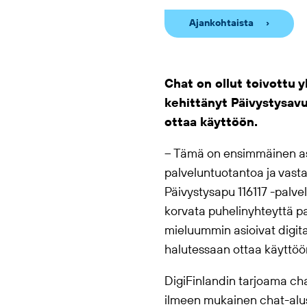
Ajankohtaista
Chat on ollut toivottu
kehittänyt Päivystysavu
ottaa käyttöön.
– Tämä on ensimmäinen as
palveluntuotantoa ja vast
Päivystysapu 116117
-palvel
korvata puhelinyhteyttä pa
mieluummin asioivat digita
halutessaan ottaa käyttöö
DigiFinlandin tarjoama ch
ilmeen mukainen chat-alust