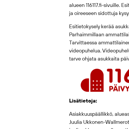
alueen 116117.fi-sivuille. E
ja oireeseen sidottuja kys
Esitietokysely kerää asukk
Parhaimmillaan ammattilain
Tarvittaessa ammattilaine
videopuhelua. Videopuhelu
tarve ohjata asukkaita päi
Lisätietoja:
Asiakkuuspäällikkö, aluea
Juulia Ukkonen-Wallmero