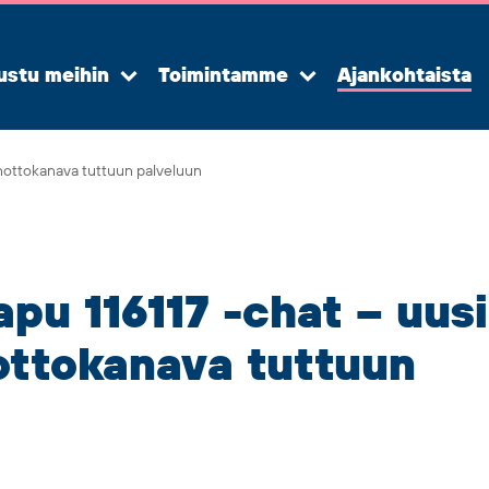
ustu meihin
Toimintamme
Ajankohtaista
Avaa
Avaa
alavalikko
alavalikko
nottokanava tuttuun palveluun
apu 116117
-chat – uusi
ttokanava tuttuun