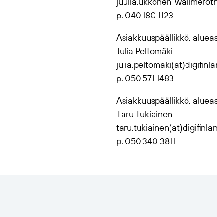
juulia.ukkonen-wallmeroth(
p. 040 180 1123
Asiakkuuspäällikkö, aluea
Julia Peltomäki
julia.peltomaki(at)digifinla
p. 050 571 1483
Asiakkuuspäällikkö, aluea
Taru Tukiainen
taru.tukiainen(at)digifinlan
p. 050 340 3811