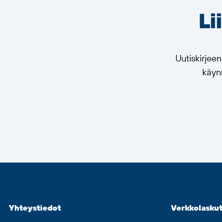
Li
Uutiskirjee
käynn
Yhteystiedot
Verkkolaskut