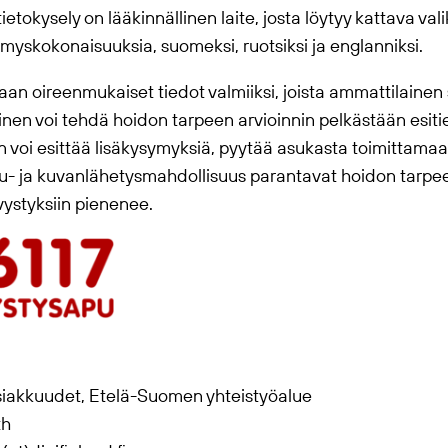
sitietokysely on lääkinnällinen laite, josta löytyy kattava 
ymyskokonaisuuksia, suomeksi, ruotsiksi ja englanniksi.
aan oireenmukaiset tiedot valmiiksi, joista ammattilaine
en voi tehdä hoidon tarpeen arvioinnin pelkästään esitie
n voi esittää lisäkysymyksiä, pyytää asukasta toimittama
- ja kuvanlähetysmahdollisuus parantavat hoidon tarpeen 
vystyksiin pienenee.
siakkuudet, Etelä-Suomen yhteistyöalue
th