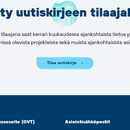
ity uutiskirjeen tilaaja
n tilaajana saat kerran kuukaudessa ajankohtaista tietoa
issä olevista projekteista sekä muista ajankohtaisista asi
Tilaa uutiskirje
usosoite (OVT)
Asiointisähköpostit