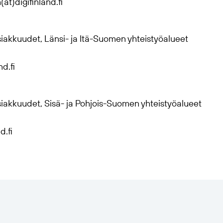
at)digifinland.fi
siakkuudet, Länsi- ja Itä-Suomen yhteistyöalueet
nd.fi
siakkuudet, Sisä- ja Pohjois-Suomen yhteistyöalueet
d.fi