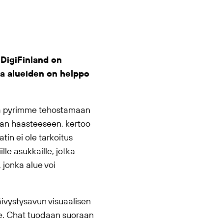
 DigiFinland on
ka alueiden on helppo
la pyrimme tehostamaan
aan haasteeseen, kertoo
tin ei ole tarkoitus
le asukkaille, jotka
 jonka alue voi
ivystysavun visuaalisen
lle. Chat tuodaan suoraan