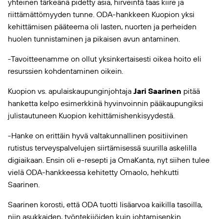
yhteinen tärkeänä pidetty asia, hirveintä taas kiire ja
riittämättömyyden tunne. ODA-hankkeen Kuopion yksi
kehittämisen pääteema oli lasten, nuorten ja perheiden
huolen tunnistaminen ja pikaisen avun antaminen.
-Tavoitteenamme on ollut yksinkertaisesti oikea hoito eli
resurssien kohdentaminen oikein.
Kuopion vs. apulaiskaupunginjohtaja
Jari Saarinen
pitää
hanketta kelpo esimerkkinä hyvinvoinnin pääkaupungiksi
julistautuneen Kuopion kehittämishenkisyydestä.
-Hanke on erittäin hyvä valtakunnallinen positiivinen
rutistus terveyspalvelujen siirtämisessä suurilla askelilla
digiaikaan. Ensin oli e-resepti ja OmaKanta, nyt siihen tulee
vielä ODA-hankkeessa kehitetty
Omaolo
, hehkutti
Saarinen.
Saarinen korosti, että ODA tuotti lisäarvoa kaikilla tasoilla,
niin asukkaiden, työntekijöiden kuin johtamisenkin