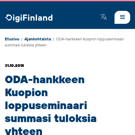
DigiFinland
Etusivu
/
Ajankohtaista
/
ODA-hankkeen Kuopion loppuseminaari
summasi tuloksia yhteen
31.10.2018
ODA-hankkeen
Kuopion
loppuseminaari
summasi tuloksia
yhteen