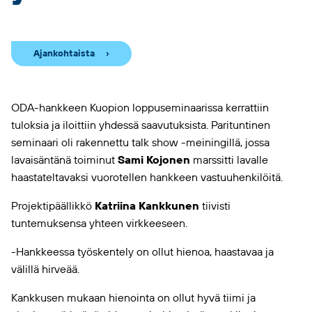
Ajankohtaista
ODA-hankkeen Kuopion loppuseminaarissa kerrattiin
tuloksia ja iloittiin yhdessä saavutuksista. Parituntinen
seminaari oli rakennettu talk show -meiningillä, jossa
lavaisäntänä toiminut
Sami Kojonen
marssitti lavalle
haastateltavaksi vuorotellen hankkeen vastuuhenkilöitä.
Projektipäällikkö
Katriina Kankkunen
tiivisti
tuntemuksensa yhteen virkkeeseen.
-Hankkeessa työskentely on ollut hienoa, haastavaa ja
välillä hirveää.
Kankkusen mukaan hienointa on ollut hyvä tiimi ja