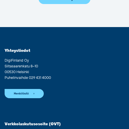
Yhteystiedot
DigiFinland Oy
Siltasaarenkatu 8–10
00530 Helsinki
Puhelinvaihde 029 431 4000
Henkilöstö
Verkkolaskutusosoite (OVT)