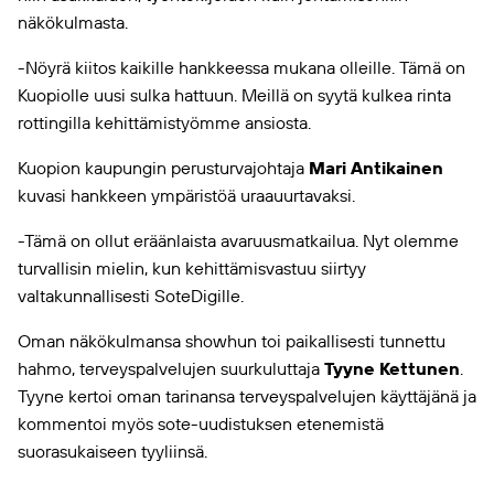
näkökulmasta.
-Nöyrä kiitos kaikille hankkeessa mukana olleille. Tämä on
Kuopiolle uusi sulka hattuun. Meillä on syytä kulkea rinta
rottingilla kehittämistyömme ansiosta.
Kuopion kaupungin perusturvajohtaja
Mari Antikainen
kuvasi hankkeen ympäristöä uraauurtavaksi.
-Tämä on ollut eräänlaista avaruusmatkailua. Nyt olemme
turvallisin mielin, kun kehittämisvastuu siirtyy
valtakunnallisesti SoteDigille.
Oman näkökulmansa showhun toi paikallisesti tunnettu
hahmo, terveyspalvelujen suurkuluttaja
Tyyne Kettunen
.
Tyyne kertoi oman tarinansa terveyspalvelujen käyttäjänä ja
kommentoi myös sote-uudistuksen etenemistä
suorasukaiseen tyyliinsä.