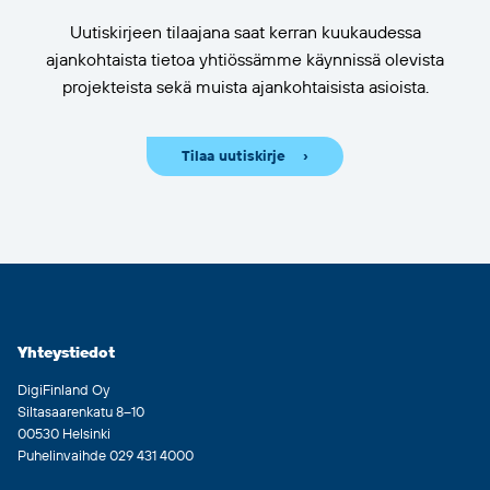
Uutiskirjeen tilaajana saat kerran kuukaudessa
ajankohtaista tietoa yhtiössämme käynnissä olevista
projekteista sekä muista ajankohtaisista asioista.
Tilaa uutiskirje
Yhteystiedot
DigiFinland Oy
Siltasaarenkatu 8–10
00530 Helsinki
Puhelinvaihde 029 431 4000