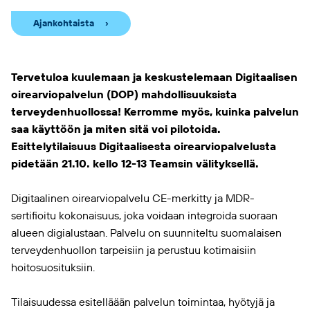
Ajankohtaista
Tervetuloa kuulemaan ja keskustelemaan Digitaalisen
oirearviopalvelun (DOP) mahdollisuuksista
terveydenhuollossa! Kerromme myös, kuinka palvelun
saa käyttöön ja miten sitä voi pilotoida.
Esittelytilaisuus Digitaalisesta oirearviopalvelusta
pidetään 21.10. kello 12-13 Teamsin välityksellä.
Digitaalinen oirearviopalvelu CE-merkitty ja MDR-
sertifioitu kokonaisuus, joka voidaan integroida suoraan
alueen digialustaan. Palvelu on suunniteltu suomalaisen
terveydenhuollon tarpeisiin ja perustuu kotimaisiin
hoitosuosituksiin.
Tilaisuudessa esitelläään palvelun toimintaa, hyötyjä ja