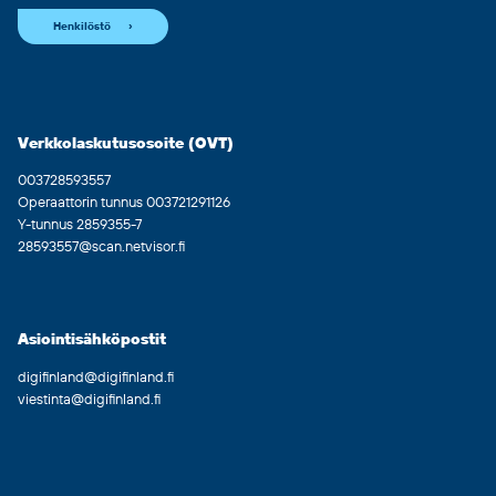
Henkilöstö
Verkkolaskutusosoite (OVT)
003728593557
Operaattorin tunnus 003721291126
Y-tunnus 2859355-7
28593557@scan.netvisor.fi
Asiointisähköpostit
digifinland@digifinland.fi
viestinta@digifinland.fi