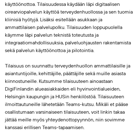
käyttöönottoa. Tilaisuudessa käydään läpi digitaalisen
oirearviopalvelun käyttöä terveydenhuollossa ja sen tuomia
kliinisiä hyötyjä. Lisäksi esitellään asukkaan ja
ammattilaisen palvelupolku. Tilaisuuden loppupuolella
käymme läpi palvelun teknistä toteutusta ja
integraatiomahdollisuuksia, palveluohjausten rakentamista
sekä palvelun käyttöönottoa ja pilotointia.
Tilaisuus on suunnattu terveydenhuollon ammattilaisille ja
asiantuntijoille, kehittäjille, päättäjille sekä muille asiasta
kiinnostuneille. Kutsumme tilaisuuteen ainoastaan
DigiFinlandin alueasiakkaiden eli hyvinvointialueiden,
Helsingin kaupungin ja HUSin henkilöstöä. Tilaisuuteen
ilmoittautuneille lähetetään Teams-kutsu. Mikäli et pääse
osallistumaan varsinaiseen tilaisuuteen, voit linkin takaa
jättää meille myös yhteydenottopyynnön, niin sovimme
kanssasi erillisen Teams-tapaamisen.