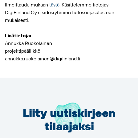
Ilmoittaudu mukaan
tästä
. Käsittelemme tietojasi
DigiFinland Oy:n sidosryhmien tietosuojaselosteen
mukaisesti.
Lisätietoja:
Annukka Ruokolainen
projektipäällikkö
annukka.ruokolainen@digifinland.fi
Liity uutiskirjeen
tilaajaksi