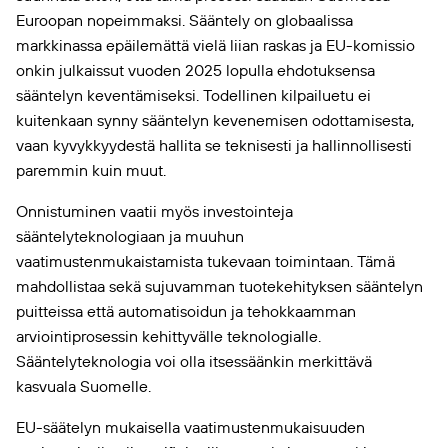
Euroopan nopeimmaksi. Sääntely on globaalissa
markkinassa epäilemättä vielä liian raskas ja EU-komissio
onkin julkaissut vuoden 2025 lopulla ehdotuksensa
sääntelyn keventämiseksi. Todellinen kilpailuetu ei
kuitenkaan synny sääntelyn kevenemisen odottamisesta,
vaan kyvykkyydestä hallita se teknisesti ja hallinnollisesti
paremmin kuin muut.
Onnistuminen vaatii myös investointeja
sääntelyteknologiaan ja muuhun
vaatimustenmukaistamista tukevaan toimintaan. Tämä
mahdollistaa sekä sujuvamman tuotekehityksen sääntelyn
puitteissa että automatisoidun ja tehokkaamman
arviointiprosessin kehittyvälle teknologialle.
Sääntelyteknologia voi olla itsessäänkin merkittävä
kasvuala Suomelle.
EU-säätelyn mukaisella vaatimustenmukaisuuden