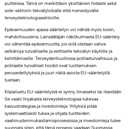
puitteissa. Tämä on merkittävin yksittäinen hidaste sekä
sote-sektorin tekoälyloikalle että menestyvälle
terveysteknologiasektorille.
Epävarmuuden ajassa sääntelyn voi nähdä myös toisin,
mahdollisuutena. Lainsäätäjän näkökulmasta EU-sääntely
voi vähentää epävarmuutta, jos siitä otetaan vahva
selkänoja turvalliselle ja eettiselle tekoälyn käytölle ja
kehittämiselle. Terveydenhuollossa potilasturvallisuus ja
potilaalle turvalliset hoidot ovat luottamuksen
perusedellytyksiä ja juuri näitä asioita EU-sääntelyllä
tuetaan.
Kilpailuetu EU-sääntelystä ei synny ilmaiseksi tai itsestään.
Se vaatii linjakasta terveysteknologiaa tukevaa
kasvustrategiaa ja investointeja. Yrityksiä pitää
systemaattisesti tukea ja ohjata tuotteiden
vaatimustenmukaistamisprosessissa ja investointeja tulee
suunnata siten, että tämä prosessi saadaan Suomessa