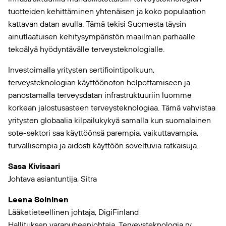
tuotteiden kehittäminen yhtenäisen ja koko populaation
kattavan datan avulla. Tämä tekisi Suomesta täysin
ainutlaatuisen kehitysympäristön maailman parhaalle
tekoälyä hyödyntävälle terveysteknologialle.
Investoimalla yritysten sertifiointipolkuun,
terveysteknologian käyttöönoton helpottamiseen ja
panostamalla terveysdatan infrastruktuuriin luomme
korkean jalostusasteen terveysteknologiaa. Tämä vahvistaa
yritysten globaalia kilpailukykyä samalla kun suomalainen
sote-sektori saa käyttöönsä parempia, vaikuttavampia,
turvallisempia ja aidosti käyttöön soveltuvia ratkaisuja.
Sasa Kivisaari
Johtava asiantuntija, Sitra
Leena Soininen
Lääketieteellinen johtaja, DigiFinland
Hallituksen varapuheenjohtaja, Terveysteknologia ry