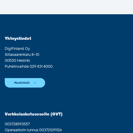
Yhteystiedot
DigiFinland Oy
Siltasaarenkatu 8–10
00530 Helsinki
Puhelinvaihde 029 431 4000
Henkilöstö
Verkkolaskutusosoite (OVT)
003728593557
Operaattorin tunnus 003721291126