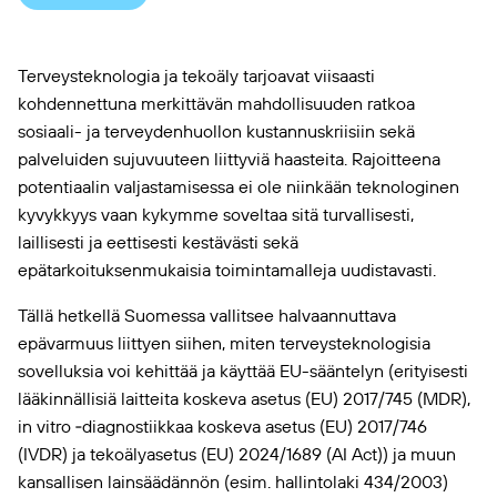
Terveysteknologia ja tekoäly tarjoavat viisaasti
kohdennettuna merkittävän mahdollisuuden ratkoa
sosiaali- ja terveydenhuollon kustannuskriisiin sekä
palveluiden sujuvuuteen liittyviä haasteita. Rajoitteena
potentiaalin valjastamisessa ei ole niinkään teknologinen
kyvykkyys vaan kykymme soveltaa sitä turvallisesti,
laillisesti ja eettisesti kestävästi sekä
epätarkoituksenmukaisia toimintamalleja uudistavasti.
Tällä hetkellä Suomessa vallitsee halvaannuttava
epävarmuus liittyen siihen, miten terveysteknologisia
sovelluksia voi kehittää ja käyttää EU-sääntelyn (erityisesti
lääkinnällisiä laitteita koskeva asetus (EU) 2017/745 (MDR),
in vitro ‑diagnostiikkaa koskeva asetus (EU) 2017/746
(IVDR) ja tekoälyasetus (EU) 2024/1689 (AI Act)) ja muun
kansallisen lainsäädännön (esim. hallintolaki 434/2003)