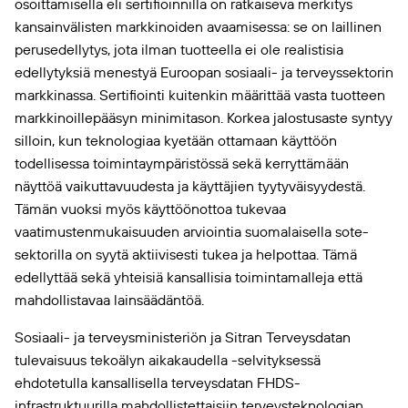
osoittamisella eli sertifioinnilla on ratkaiseva merkitys
kansainvälisten markkinoiden avaamisessa: se on laillinen
perusedellytys, jota ilman tuotteella ei ole realistisia
edellytyksiä menestyä Euroopan sosiaali- ja terveyssektorin
markkinassa. Sertifiointi kuitenkin määrittää vasta tuotteen
markkinoillepääsyn minimitason. Korkea jalostusaste syntyy
silloin, kun teknologiaa kyetään ottamaan käyttöön
todellisessa toimintaympäristössä sekä kerryttämään
näyttöä vaikuttavuudesta ja käyttäjien tyytyväisyydestä.
Tämän vuoksi myös käyttöönottoa tukevaa
vaatimustenmukaisuuden arviointia suomalaisella sote-
sektorilla on syytä aktiivisesti tukea ja helpottaa. Tämä
edellyttää sekä yhteisiä kansallisia toimintamalleja että
mahdollistavaa lainsäädäntöä.
Sosiaali- ja terveysministeriön ja Sitran Terveysdatan
tulevaisuus tekoälyn aikakaudella -selvityksessä
ehdotetulla kansallisella terveysdatan FHDS-
infrastruktuurilla mahdollistettaisiin terveysteknologian