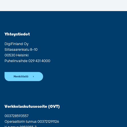
Yhteystiedot
DigiFinland Oy
Siltasaarenkatu 8–10
00530 Helsinki
Puhelinvaihde 029 431 4000
Henkilöstö
Verkkolaskutusosoite (OVT)
003728593557
Operaattorin tunnus 003721291126