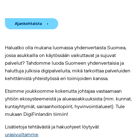
Ajankohtaista
Haluatko olla mukana luomassa yhdenvertaista Suomea,
jossa asukkailla on käytössään vaikuttavat ja sujuvat
palvelut? Tahdomme luoda Suomeen yhdenvertaisia ja
haluttuja julkisia digipalveluita, mikä tarkoittaa palveluiden
kehittämistä yhteistyössä eri toimijoiden kanssa.
Etsimme joukkoomme kokenutta johtajaa vastaamaan
yhtiön ekosysteemeistä ja alueasiakkuuksista (mm. kunnat,
kuntayhtymät, sairaanhoitopiirit, hyvinvointialueet). Tule
mukaan DigiFinlandin tiimiin!
Lisätietoja tehtävästä ja hakuohjeet löytyvät
urasivuiltamme
.