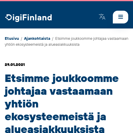
DigiFinland
Etusivu
/
Ajankohtaista
/
Etsimme joukkoomme johtajaa vastaamaan
yhtiön ekosysteemeistä ja alueasiakkuuksista
29.01.2021
Etsimme joukkoomme
johtajaa vastaamaan
yhtiön
ekosysteemeistä ja
alueasiakkuuksista