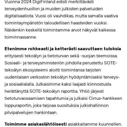
Vuonna 2024 DigiFinland edisti merkittävästi
terveydenhuollon ja muiden julkisten palveluiden
digitalisaatiota. Vuosi oli vauhdikas, mutta samalla vaativa
toimintaympäristön taloudellisen haasteiden vuoksi.
Näidenkin keskellä toimintamme arvot näkyvät kaikessa
toiminnassanne.
Etenimme rohkeasti ja ketterästi saavuttaen tuloksia
erityisesti tekoälyn ja tietoturvan sekä -suojan teemoissa.
Sosiaali- ja terveysministeriön johdolla perustettu SOTE-
tekoälyn ekosysteemi aloitti toimintansa tarjoten
uudenlaisen verkoston tekoälyn hyödyntämiseksi terveys-
ja sosiaalialalla. Julkaisimme kaksi laajasti kiinnostusta
herättänyttä SOTE-tekoälyn raporttia. Yhtiö järjesti
tietoturvaosaamisen tapahtumia ja julkaisi Cirrus-hankkeen
loppuraportin, joka tarjoaa suosituksia julkishallinnon
pilvipalvelujen hankintaan.
Toimimme asiakaslähtöisesti
asiakkaitamme kuunnellen.