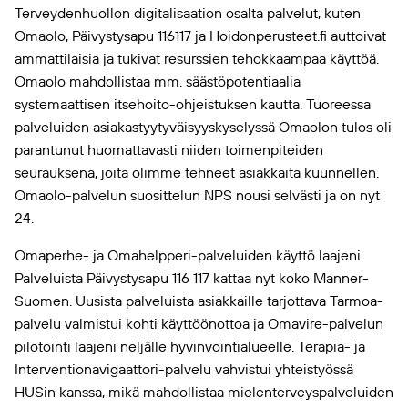
Terveydenhuollon digitalisaation osalta palvelut, kuten
Omaolo
,
Päivystysapu 116117
ja Hoidonperusteet.fi auttoivat
ammattilaisia ja tukivat resurssien tehokkaampaa käyttöä.
Omaolo
mahdollistaa mm. säästöpotentiaalia
systemaattisen itsehoito-ohjeistuksen kautta. Tuoreessa
palveluiden asiakastyytyväisyyskyselyssä
Omaolo
n tulos oli
parantunut huomattavasti niiden toimenpiteiden
seurauksena, joita olimme tehneet asiakkaita kuunnellen.
Omaolo
-palvelun suosittelun NPS nousi selvästi ja on nyt
24.
Omaperhe- ja Omahelpperi-palveluiden käyttö laajeni.
Palveluista Päivystysapu 116 117 kattaa nyt koko Manner-
Suomen. Uusista palveluista asiakkaille tarjottava Tarmoa-
palvelu valmistui kohti käyttöönottoa ja Omavire-palvelun
pilotointi laajeni neljälle hyvinvointialueelle. Terapia- ja
Interventionavigaattori-palvelu vahvistui yhteistyössä
HUSin kanssa, mikä mahdollistaa mielenterveyspalveluiden