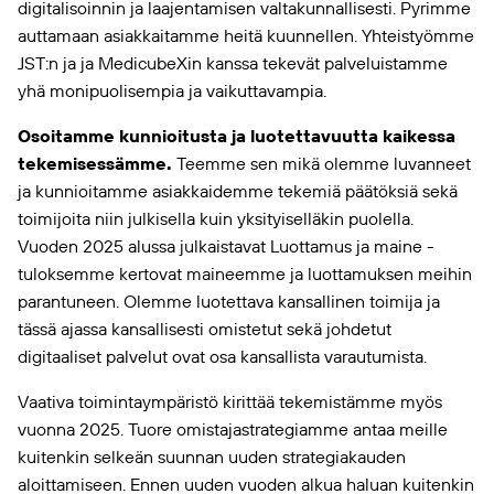
digitalisoinnin ja laajentamisen valtakunnallisesti. Pyrimme
auttamaan asiakkaitamme heitä kuunnellen. Yhteistyömme
JST:n ja ja MedicubeXin kanssa tekevät palveluistamme
yhä monipuolisempia ja vaikuttavampia.
Osoitamme kunnioitusta ja luotettavuutta kaikessa
tekemisessämme.
Teemme sen mikä olemme luvanneet
ja kunnioitamme asiakkaidemme tekemiä päätöksiä sekä
toimijoita niin julkisella kuin yksityiselläkin puolella.
Vuoden 2025 alussa julkaistavat Luottamus ja maine -
tuloksemme kertovat maineemme ja luottamuksen meihin
parantuneen. Olemme luotettava kansallinen toimija ja
tässä ajassa kansallisesti omistetut sekä johdetut
digitaaliset palvelut ovat osa kansallista varautumista.
Vaativa toimintaympäristö kirittää tekemistämme myös
vuonna 2025. Tuore omistajastrategiamme antaa meille
kuitenkin selkeän suunnan uuden strategiakauden
aloittamiseen. Ennen uuden vuoden alkua haluan kuitenkin