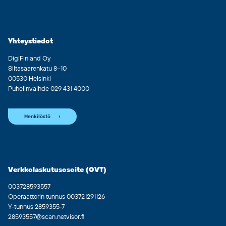
Yhteystiedot
DigiFinland Oy
Siltasaarenkatu 8–10
00530 Helsinki
Puhelinvaihde 029 431 4000
Henkilöstö
Verkkolaskutusosoite (OVT)
003728593557
Operaattorin tunnus 003721291126
Y-tunnus 2859355-7
28593557@scan.netvisor.fi